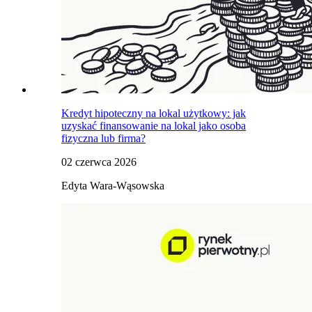
Kredyt hipoteczny na lokal użytkowy: jak
uzyskać finansowanie na lokal jako osoba
fizyczna lub firma?
02 czerwca 2026
Edyta Wara-Wąsowska