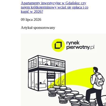
Apartamenty inwestycyjne w Gdańsku: czy
najem krótkoterminowy wciąż się opłaca i co
kupić w 2026?
09 lipca 2026
Artykuł sponsorowany