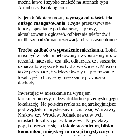
można łatwo i szybko znaleźć na stronach typu
Airbnb czy Booking.com.
Najem któtkoterminowy
wymaga od właściciela
dużego zaangażowania
. Częste przekazywanie
kluczy, sprzątanie po lokatorze, naprawy,
aktualizowanie ogłoszeń, odbieranie telefonów i
maili czy nadzór nad rezerwacjami są czasochłonne.
Trzeba zadbać o
wyposażenie mieszkania
. Lokal
musi być w pełni umeblowany i wyposażony np. w
ręczniki, naczynia, czajnik, odkurzacz czy suszarkę;
oznacza to większe koszty dla właściciela. Musi on
także przeznaczyć większe kwoty na promowanie
lokalu, jeśli chce, żeby mieszkanie przynosiło
dochody.
Inwestując w mieszkanie na wynajem
krótkoterminowy, należy dokładnie przemyśleć jego
lokalizację. Na polskim rynku za najatrakcyjniejsze
pod względem turystycznym uznaje się Warszawę,
Kraków czy Wrocław. Jednak nawet w tych
miastach lokalizacja jest kluczowa. Największy
popyt obserwuje się na
lokale w centrum, blisko
komunikacji miejskiej i atrakcji turystycznych