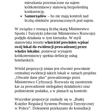
mieszkania przeznaczone na najem
krótkoterminowy stanowią bezpośrednią
konkurencję.
Samorządów
– bo nie mają kontroli nad
liczbą obiektów przeznaczonych pod najem.
W związku z rosnącą liczbą skarg Ministerstwo
Sportu i Turystyki (obecnie Ministerstwo Rozwoju)
podjęło działania w tym kierunku. W myśl
stanowiska resortu
właściciel powinien wpisać
swój lokal do ewidencji prowadzonej przez
władze lokalne
, ponieważ wynajem
krótkoterminowy spełnia definicję usług
hotelarskich.
Wśród propozycji zmian jest również powołanie
centralnej ewidencji takich lokali w ramach projektu
„Otwarte dane plus” prowadzonego przez
Ministerstwo Cyfryzacji. Rozważa się zaostrzenie
kar za prowadzenie nielegalnej działalności oraz
podniesienie podatku, a w planach są kontrole.
Wszystkie propozycje znalazły się w „Białej
Księdze Regulacji Systemu Promocji Turystycznej
w Polsce”. Dokument przekazano do konsultacji