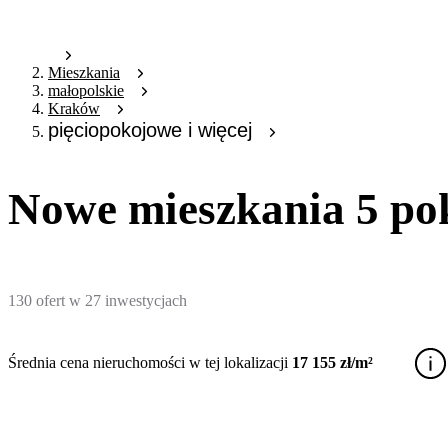
Mieszkania
małopolskie
Kraków
pięciopokojowe i więcej
Nowe mieszkania 5 po
130
ofert
w
27
inwestycjach
Średnia cena nieruchomości w tej lokalizacji
17 155 zł/m²