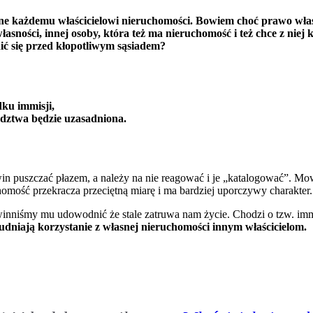
ne każdemu właścicielowi nieruchomości. Bowiem choć prawo własnoś
asności, innej osoby, która też ma nieruchomość i też chce z nie
ić się przed kłopotliwym sąsiadem?
ku immisji,
edztwa będzie uzasadniona.
in puszczać płazem, a należy na nie reagować i je „katalogować”. Mow
omość przekracza przeciętną miarę i ma bardziej uporczywy charakter.
winniśmy mu udowodnić że stale zatruwa nam życie. Chodzi o tzw. imm
trudniają korzystanie z własnej nieruchomości innym właścicielom.