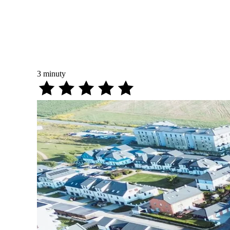
3
minuty