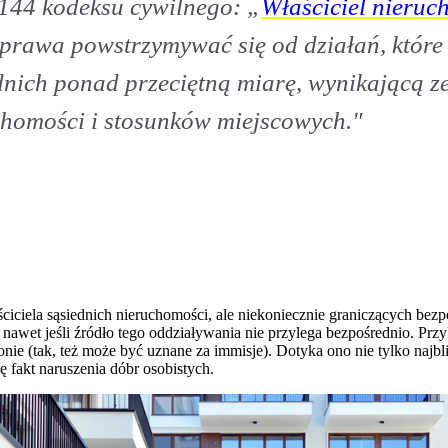
 144 kodeksu cywilnego: „
Właściciel nieruc
rawa powstrzymywać się od działań, które b
dnich ponad przeciętną miarę, wynikającą 
chomości i stosunków miejscowych."
aściciela sąsiednich nieruchomości, ale niekoniecznie graniczących be
, nawet jeśli źródło tego oddziaływania nie przylega bezpośrednio. Pr
nie (tak, też może być uznane za immisje). Dotyka ono nie tylko najb
ę fakt naruszenia dóbr osobistych.