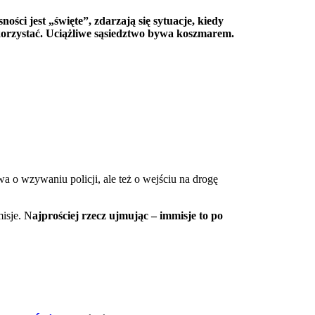
ci jest „święte”, zdarzają się sytuacje, kiedy
j korzystać. Uciążliwe sąsiedztwo bywa koszmarem.
a o wzywaniu policji, ale też o wejściu na drogę
isje. N
ajprościej rzecz ujmując – immisje to po