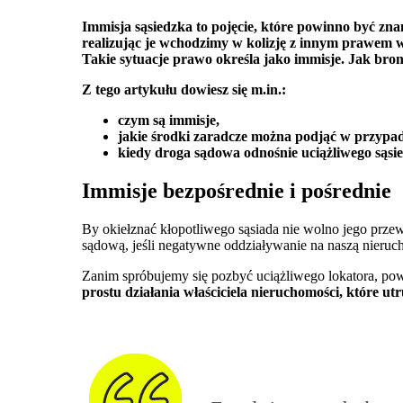
Immisja sąsiedzka to pojęcie, które powinno być zna
realizując je wchodzimy w kolizję z innym prawem wł
Takie sytuacje prawo określa jako immisje. Jak bron
Z tego artykułu dowiesz się m.in.:
czym są immisje,
jakie środki zaradcze można podjąć w przypad
kiedy droga sądowa odnośnie uciążliwego sąsi
Immisje bezpośrednie i pośrednie
By okiełznać kłopotliwego sąsiada nie wolno jego przew
sądową, jeśli negatywne oddziaływanie na naszą nieruch
Zanim spróbujemy się pozbyć uciążliwego lokatora, po
prostu działania właściciela nieruchomości, które u