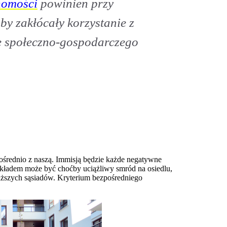
homości
powinien przy
y zakłócały korzystanie z
ze społeczno-gospodarczego
zpośrednio z naszą. Immisją będzie każde negatywne
zykładem może być choćby uciążliwy smród na osiedlu,
liższych sąsiadów. Kryterium bezpośredniego