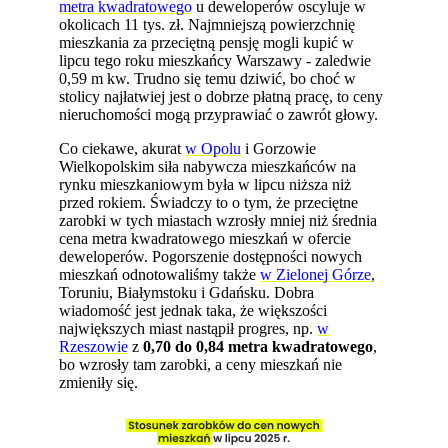
metra kwadratowego
u deweloperów oscyluje w
okolicach 11 tys. zł. Najmniejszą powierzchnię
mieszkania za przeciętną pensję mogli kupić w
lipcu tego roku mieszkańcy Warszawy - zaledwie
0,59 m kw. Trudno się temu dziwić, bo choć w
stolicy najłatwiej jest o dobrze płatną pracę, to ceny
nieruchomości mogą przyprawiać o zawrót głowy.
Co ciekawe, akurat
w Opolu
i Gorzowie
Wielkopolskim siła nabywcza mieszkańców na
rynku mieszkaniowym była w lipcu niższa niż
przed rokiem. Świadczy to o tym, że przeciętne
zarobki w tych miastach wzrosły mniej niż średnia
cena metra kwadratowego mieszkań w ofercie
deweloperów. Pogorszenie dostępności nowych
mieszkań odnotowaliśmy także
w Zielonej Górze
,
Toruniu, Białymstoku i Gdańsku. Dobra
wiadomość jest jednak taka, że większości
największych miast nastąpił progres, np.
w
Rzeszowie
z
0,70 do 0,84 metra kwadratowego
,
bo wzrosły tam zarobki, a ceny mieszkań nie
zmieniły się.