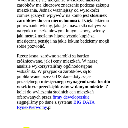
zarobków ma kluczowe znaczenie podczas zakupu
mieszkania. Jednak ważniejszy od wysokości
comiesięcznych wpływów na konto jest
stosunek
zarobków do cen nieruchomości
. Dzięki takiemu
porównaniu wiemy, jaka jest nasza siła nabywcza
na rynku mieszkaniowym. Innymi słowy, wiemy
jaki metraż możemy hipotetycznie kupić za
miesięczną pensję i na jakie lokum będziemy mogli
sobie pozwolić.
Rzecz jasna, zarówno zarobki są bardzo
zróżnicowane, jak i ceny mieszkań. W naszej
analizie wykorzystaliśmy ogólnodostępne
wskaźniki. W przypadku zarobków, są to
publikowane przez GUS dane dotyczące
przeciętnego
miesięcznego wynagrodzenia brutto
w sektorze przedsiębiorstw w danym mieście
. Z
kolei do wyliczenia średnich cen mieszkań
oferowanych przez
firmy deweloperskie
sięgnęliśmy po dane z systemu
BIG DATA
RynekPierwotny
.pl.