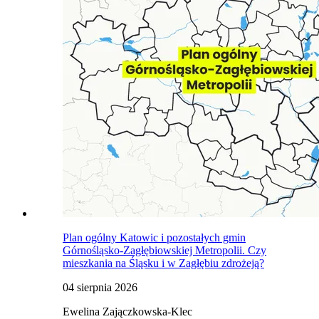
Plan ogólny Katowic i pozostałych gmin
Górnośląsko-Zagłębiowskiej Metropolii. Czy
mieszkania na Śląsku i w Zagłębiu zdrożeją?
04 sierpnia 2026
Ewelina Zajączkowska-Klec