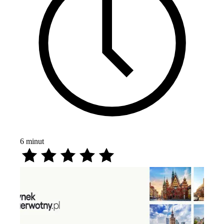
6
minut