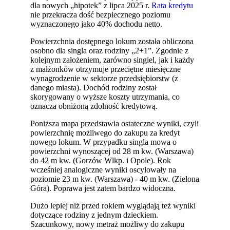
dla nowych „hipotek” z lipca 2025 r.
Rata kredytu
nie przekracza dość bezpiecznego poziomu
wyznaczonego jako 40% dochodu netto.
Powierzchnia dostępnego lokum została obliczona
osobno dla singla oraz rodziny „2+1”. Zgodnie z
kolejnym założeniem, zarówno singiel, jak i każdy
z małżonków otrzymuje przeciętne miesięczne
wynagrodzenie w sektorze przedsiębiorstw (z
danego miasta). Dochód rodziny został
skorygowany o wyższe koszty utrzymania, co
oznacza obniżoną zdolność kredytową.
Poniższa mapa przedstawia ostateczne wyniki, czyli
powierzchnię możliwego do zakupu za kredyt
nowego lokum. W przypadku singla mowa o
powierzchni wynoszącej od 28 m kw. (Warszawa)
do 42 m kw. (Gorzów Wlkp. i Opole). Rok
wcześniej analogiczne wyniki oscylowały na
poziomie 23 m kw. (Warszawa) - 40 m kw. (Zielona
Góra). Poprawa jest zatem bardzo widoczna.
Dużo lepiej niż przed rokiem wyglądają też wyniki
dotyczące rodziny z jednym dzieckiem.
Szacunkowy, nowy metraż możliwy do zakupu