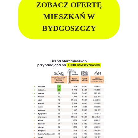
ZOBACZ OFERTĘ
MIESZKAŃ W
BYDGOSZCZY