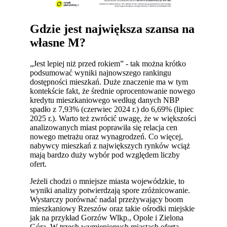
Gdzie jest największa szansa na
własne M?
„Jest lepiej niż przed rokiem” - tak można krótko
podsumować wyniki najnowszego rankingu
dostępności mieszkań. Duże znaczenie ma w tym
kontekście fakt, że średnie oprocentowanie nowego
kredytu mieszkaniowego według danych NBP
spadło z 7,93% (czerwiec 2024 r.) do 6,69% (lipiec
2025 r.). Warto też zwrócić uwagę, że w większości
analizowanych miast poprawiła się relacja cen
nowego metrażu oraz wynagrodzeń. Co więcej,
nabywcy mieszkań z największych rynków wciąż
mają bardzo duży wybór pod względem liczby
ofert.
Jeżeli chodzi o mniejsze miasta wojewódzkie, to
wyniki analizy potwierdzają spore zróżnicowanie.
Wystarczy porównać nadal przeżywający boom
mieszkaniowy Rzeszów oraz takie ośrodki miejskie
jak na przykład Gorzów Wlkp., Opole i Zielona
Góra. W trzech wymienionych miastach oferta