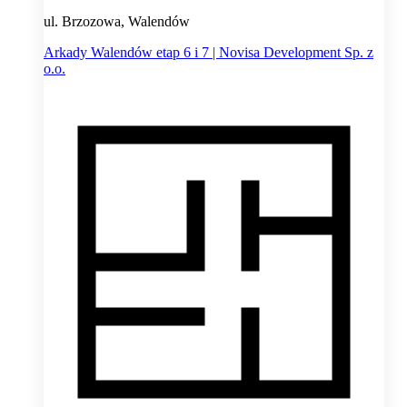
ul. Brzozowa, Walendów
Arkady Walendów etap 6 i 7 | Novisa Development Sp. z
o.o.