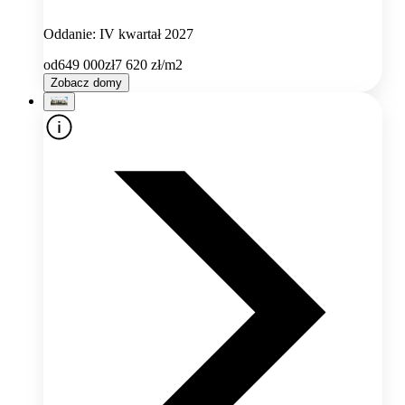
Oddanie: IV kwartał 2027
od
649 000
zł
7 620
zł/m2
Zobacz domy