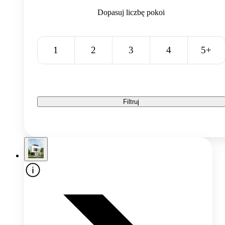
Dopasuj liczbę pokoi
1
2
3
4
5+
Filtruj