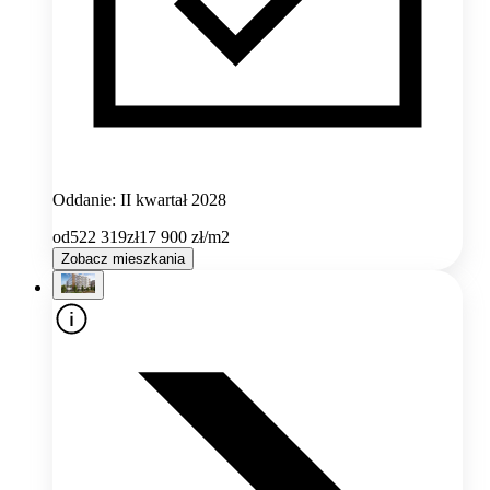
Oddanie: II kwartał 2028
od
522 319
zł
17 900
zł/m2
Zobacz mieszkania