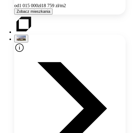
od
1 015 000
zł
18 759
zł/m2
Zobacz mieszkania