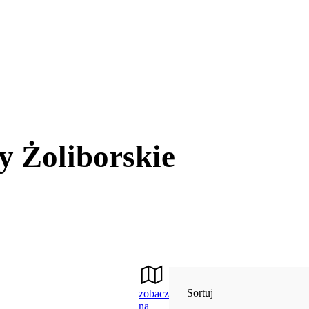
y Żoliborskie
Sortuj
zobacz
na