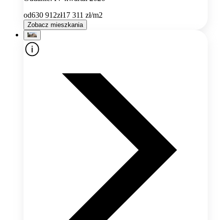
od
630 912
zł
17 311
zł/m2
Zobacz mieszkania