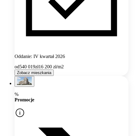
Oddanie: IV kwartał 2026
od
540 019
zł
16 200
zł/m2
Zobacz mieszkania
%
Promocje