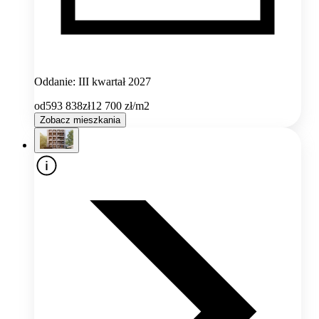
Oddanie: III kwartał 2027
od
593 838
zł
12 700
zł/m2
Zobacz mieszkania