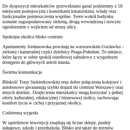
Do dyspozycji mieszkańców przewidziano garaż podziemny z 18
miejscami postojowymi i komórkami lokatorskimi, windę oraz
funkcjonalne pomieszczenia wspólne. Teren wokół budynku
zostanie zagospodarowany zielenią, drogą wewnętrzną i nowym
ogrodzeniem z wejściem od strony ulicy.
Spokojna okolica blisko centrum
Apartamenty Jordanowska powstają na warszawskim Gocławku –
zielonej i kameralnej części dzielnicy Praga-Południe. To miejsce,
które łączy w sobie spokój osiedlowej zabudowy z wygodnym
dostępem do głównych arterii miasta.
Świetna komunikacja
Bliskość Trasy Siekierkowskiej oraz dobre połączenia kolejowe i
autobusowe gwarantują szybki dojazd do centrum Warszawy oraz
innych dzielnic. Dzięki temu mieszkańcy mogą korzystać z pełnej
oferty kulturalnej, edukacyjnej i biznesowej stolicy, zachowując
komfort życia w cichej i przyjaznej okolicy.
Codzienna wygoda
W sąsiedztwie inwestycji znajdują się liczne sklepy, punkty
usługowe, szkoły i przedszkola. Blisko jest także do terenów