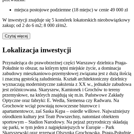
miejsca postojowe podziemne (18 miejsc) w cenie 49 000 zł
W inwestycji znajduje się 5 komórek lokatorskich nieobowiązkowy
zakup; od 2 do 6 m2; 8 000 zł/m2.
Czytaj więcej
Lokalizacja inwestycji
Przynależąca do prawobrzeżnej części Warszawy dzielnica Praga-
Południe to obszar, na którym tętni miejskie życie, a dominacja
zabudowy mieszkaniowo-przemysłowej związana jest z dużą ilością
i znaczną gęstością zaludnienia. Kształt architektoniczny dzielnicy
wyznaczają modernistyczne założenia z XX w., jednakże zabudowa
jest zróżnicowana. Skaryszew, Kamionek i Grochów to tereny
przemysłowe, na których znajdują się m.in. Państwowe Zakłady
Optyczne oraz fabryki: E. Wedla, Siemensa czy Radwaru. Na
Grochowie wciąż powstają nowoczesne biurowce i
apartamentowce, zaś Saska Kępa – osiedle willowe. Najważniejszy
ośrodkiem kultury jest Teatr Powszechny, natomiast obiektem
sportowym – Stadion Narodowy. Na pejzaż przyrodniczy składają
się parki, w tym jeden z najpiękniejszych w Europie – Park
Skaryszewski oraz rezerwat Olszynka Grochowska. Praga-Południe