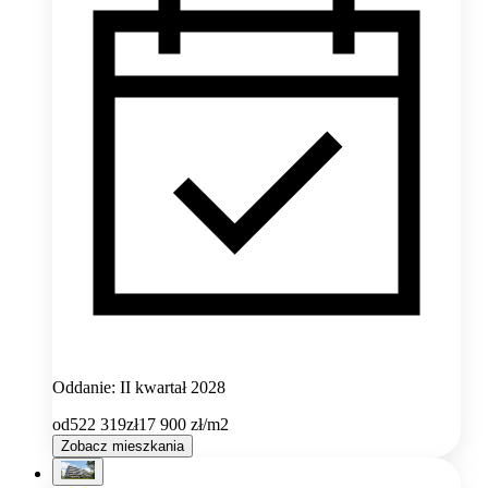
Oddanie: II kwartał 2028
od
522 319
zł
17 900
zł/m2
Zobacz mieszkania