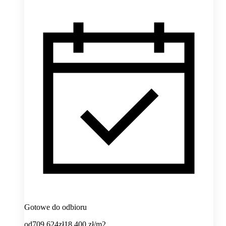
Gotowe do odbioru
od
709 624
zł
18 400
zł/m2