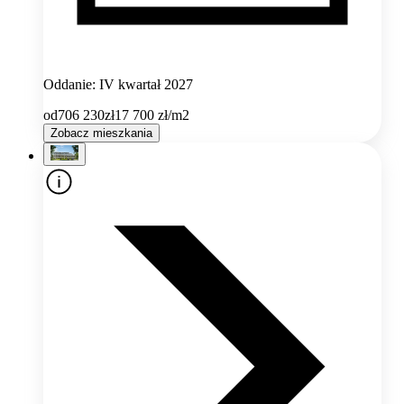
Oddanie: IV kwartał 2027
od
706 230
zł
17 700
zł/m2
Zobacz mieszkania