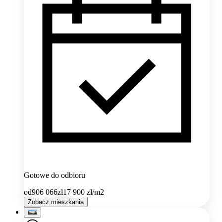
Gotowe do odbioru
od
906 066
zł
17 900
zł/m2
Zobacz mieszkania