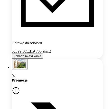
Gotowe do odbioru
od
899 305
zł
19 700
zł/m2
Zobacz mieszkania
%
Promocje