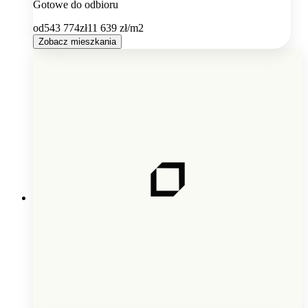
Gotowe do odbioru
od
543 774
zł
11 639
zł/m2
Zobacz mieszkania