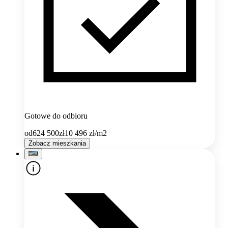
Gotowe do odbioru
od
624 500
zł
10 496
zł/m2
Zobacz mieszkania