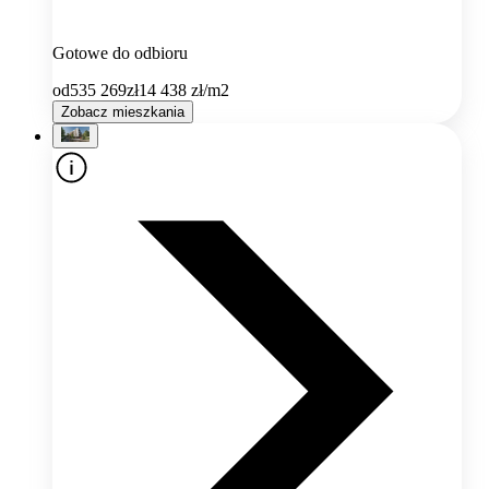
Gotowe do odbioru
od
535 269
zł
14 438
zł/m2
Zobacz mieszkania