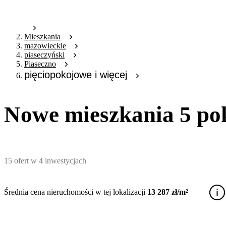
Mieszkania
mazowieckie
piaseczyński
Piaseczno
pięciopokojowe i więcej
Nowe mieszkania 5 po
15
ofert
w
4
inwestycjach
Średnia cena nieruchomości w tej lokalizacji
13 287 zł/m²