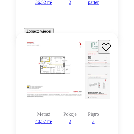
36,52 m²
2
parter
Zobacz więcej
Metraż
Pokoje
Piętro
40,57 m²
2
3