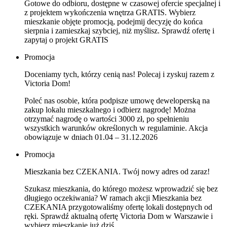
Gotowe do odbioru, dostępne w czasowej ofercie specjalnej i
z projektem wykończenia wnętrza GRATIS. Wybierz
mieszkanie objęte promocją, podejmij decyzję do końca
sierpnia i zamieszkaj szybciej, niż myślisz. Sprawdź ofertę i
zapytaj o projekt GRATIS
Promocja
Doceniamy tych, którzy cenią nas! Polecaj i zyskuj razem z
Victoria Dom!
Poleć nas osobie, która podpisze umowę deweloperską na
zakup lokalu mieszkalnego i odbierz nagrodę! Można
otrzymać nagrodę o wartości 3000 zł, po spełnieniu
wszystkich warunków określonych w regulaminie. Akcja
obowiązuje w dniach 01.04 – 31.12.2026
Promocja
Mieszkania bez CZEKANIA. Twój nowy adres od zaraz!
Szukasz mieszkania, do którego możesz wprowadzić się bez
długiego oczekiwania? W ramach akcji Mieszkania bez
CZEKANIA przygotowaliśmy ofertę lokali dostępnych od
ręki. Sprawdź aktualną ofertę Victoria Dom w Warszawie i
wybierz mieszkanie już dziś.