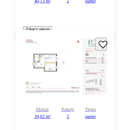
40,13 m²
2
parter
Zobacz więcej
Metraż
Pokoje
Piętro
39,02 m²
2
parter