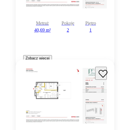
Metraż
Pokoje
Piętro
40,69 m²
2
1
Zobacz więcej