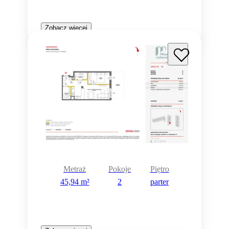
Zobacz więcej
Metraż
Pokoje
Piętro
45,94 m²
2
parter