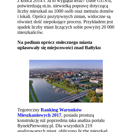
z końca 2014 r. Ja to wygląda teraz? Dane GUS-u,
potwierdzają m.in. niewielką poprawę dotyczącą
liczby mieszkań na 1000 osób oraz metrażu domów
i lokali. Oprócz pozytywnych zmian, widoczne są
również dość niepokojące procesy. Przykładem jest
spadek liczby miast liczących sobie powyżej 20 000
mieszkańców.
Na podium oprócz stołecznego miasta
uplasowały się miejscowości znad Bałtyku
Tegoroczny
Ranking Warunków
Mieszkaniowych 2017
, posiada prostszą
konstrukcję niż poprzednia taka analiza portalu
RynekPierwotny.pl. Dla wszystkich 219
analizowanych miast, obliczono liczbę mieszkań