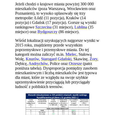
Jeżeli chodzi o krajowe miasta powyżej 300 000
mieszkańców (poza Warszawą, Wrocławiem oraz
Poznaniem), to wysoko uplasowały się trzy
metropolie: Łódź (11 pozycja), Kraków (14
pozycja) i Gdańsk (17 pozycja). Gorsze są wyniki
rankingowe
Szczecina
(31 miejsce),
Lublina
(35
miejsce) oraz
Bydgoszczy
(86 miejsce).
Wśród lokalizacji uzyskujących najgorsze wyniki w
2015 roku, znajdziemy przede wszystkim
poprzemysłowe i przemysłowe miasta. Do tej
kategorii można zaliczyć m.in.
Mielec
, Stalową
Wolę,
Knurów
,
Starogard Gdański
, Skawinę,
Żory
,
Dębicę,
Andrychów
, Police oraz
Orzesze
(patrz
poniższa tabela). Dysproporcja pomiędzy zasobem
mieszkaniowym i liczbą mieszkańców jest typowa
dla miast, które ze względu na swoje szybkie
uprzemysłowienie przyciągają lub przyciągały
ludność z pobliskich terenów.