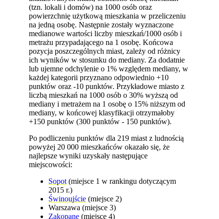
(tzn. lokali i domów) na 1000 osób oraz
powierzchnię użytkową mieszkania w przeliczeniu
na jedną osobę. Następnie zostały wyznaczone
medianowe wartości liczby mieszkań/1000 osób i
metrażu przypadającego na 1 osobę. Końcowa
pozycja poszczególnych miast, zależy od różnicy
ich wyników w stosunku do mediany. Za dodatnie
lub ujemne odchylenie o 1% względem mediany, w
każdej kategorii przyznano odpowiednio +10
punktów oraz -10 punktów. Przykładowe miasto z
liczbą mieszkań na 1000 osób o 30% wyższą od
mediany i metrażem na 1 osobę o 15% niższym od
mediany, w końcowej klasyfikacji otrzymałoby
+150 punktów (300 punktów - 150 punktów).
Po podliczeniu punktów dla 219 miast z ludnością
powyżej 20 000 mieszkańców okazało się, że
najlepsze wyniki uzyskały następujące
miejscowości:
Sopot
(miejsce 1 w rankingu dotyczącym
2015 r.)
Świnoujście
(miejsce 2)
Warszawa (miejsce 3)
Zakopane
(miejsce 4)