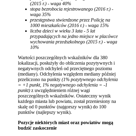
(2015 r.) - waga 40%
stopa bezrobocia rejestrowanego (2016 r.) -
waga 35%
przestępstwa stwierdzone przez Policję na
1000 mieszkańców (2016 r.) - waga 15%
liczba dzieci w wieku 3 lata - 5 lat
przypadających na jedno miejsce w placówce
wychowania przedszkolnego (2015 r.) - waga
10%
Wartości poszczególnych wskaźników dla 380
lokalizacji, posłużyły do obliczenia pozytywnych i
negatywnych odchyleń od przeciętnego poziomu
(mediany). Odchylenia względem mediany później
przeliczono na punkty
(1% pozytywnego odchylenia
= +1 punkt, 1% negatywnego odchylenia = -1
punkt)
z uwzględnieniem różnej wagi
poszczególnych wskaźników. Ostateczny wynik
każdego miasta lub powiatu, został przeniesiony na
skalę od 0 punktów (najgorszy wynik) do 100
punktów (najlepszy wynik).
Pozycje niektórych miast oraz powiatów mogą
budzić zaskoczenie