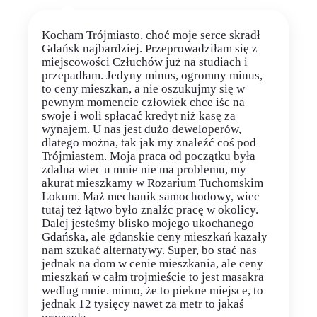
Kocham Trójmiasto, choć moje serce skradł
Gdańsk najbardziej. Przeprowadziłam się z
miejscowości Człuchów już na studiach i
przepadłam. Jedyny minus, ogromny minus,
to ceny mieszkan, a nie oszukujmy się w
pewnym momencie człowiek chce iśc na
swoje i woli spłacać kredyt niż kasę za
wynajem. U nas jest dużo deweloperów,
dlatego można, tak jak my znaleźć coś pod
Trójmiastem. Moja praca od początku była
zdalna wiec u mnie nie ma problemu, my
akurat mieszkamy w Rozarium Tuchomskim
Lokum. Maż mechanik samochodowy, wiec
tutaj też łątwo było znalźc pracę w okolicy.
Dalej jesteśmy blisko mojego ukochanego
Gdańska, ale gdanskie ceny mieszkań kazały
nam szukać alternatywy. Super, bo stać nas
jednak na dom w cenie mieszkania, ale ceny
mieszkań w całm trojmieście to jest masakra
wedlug mnie. mimo, że to piekne miejsce, to
jednak 12 tysięcy nawet za metr to jakaś