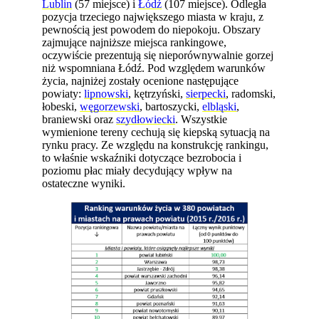
Lublin
(57 miejsce) i
Łódź
(107 miejsce). Odległa
pozycja trzeciego największego miasta w kraju, z
pewnością jest powodem do niepokoju. Obszary
zajmujące najniższe miejsca rankingowe,
oczywiście prezentują się nieporównywalnie gorzej
niż wspomniana Łódź. Pod względem warunków
życia, najniżej zostały ocenione następujące
powiaty:
lipnowski
, kętrzyński,
sierpecki
, radomski,
łobeski,
węgorzewski
, bartoszycki,
elbląski
,
braniewski oraz
szydłowiecki
. Wszystkie
wymienione tereny cechują się kiepską sytuacją na
rynku pracy. Ze względu na konstrukcję rankingu,
to właśnie wskaźniki dotyczące bezrobocia i
poziomu płac miały decydujący wpływ na
ostateczne wyniki.