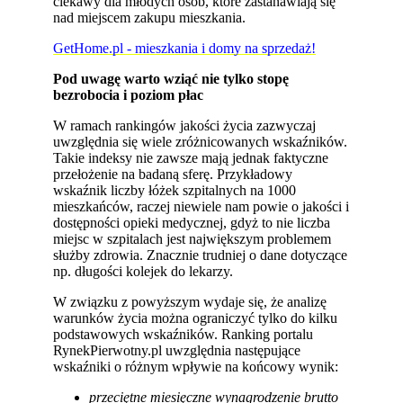
ciekawy dla młodych osób, które zastanawiają się
nad miejscem zakupu mieszkania.
GetHome.pl - mieszkania i domy na sprzedaż!
Pod uwagę warto wziąć nie tylko stopę
bezrobocia i poziom płac
W ramach rankingów jakości życia zazwyczaj
uwzględnia się wiele zróżnicowanych wskaźników.
Takie indeksy nie zawsze mają jednak faktyczne
przełożenie na badaną sferę. Przykładowy
wskaźnik liczby łóżek szpitalnych na 1000
mieszkańców, raczej niewiele nam powie o jakości i
dostępności opieki medycznej, gdyż to nie liczba
miejsc w szpitalach jest największym problemem
służby zdrowia. Znacznie trudniej o dane dotyczące
np. długości kolejek do lekarzy.
W związku z powyższym wydaje się, że analizę
warunków życia można ograniczyć tylko do kilku
podstawowych wskaźników. Ranking portalu
RynekPierwotny.pl uwzględnia następujące
wskaźniki o różnym wpływie na końcowy wynik:
przeciętne miesięczne wynagrodzenie brutto