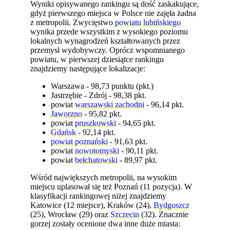
Wyniki opisywanego rankingu są dość zaskakujące,
gdyż pierwszego miejsca w Polsce nie zajęła żadna
z metropolii. Zwycięstwo
powiatu lubińskiego
wynika przede wszystkim z wysokiego poziomu
lokalnych wynagrodzeń kształtowanych przez
przemysł wydobywczy. Oprócz wspomnianego
powiatu, w pierwszej dziesiątce rankingu
znajdziemy następujące lokalizacje:
Warszawa - 98,73 punktu (pkt.)
Jastrzębie - Zdrój - 98,38 pkt.
powiat
warszawski zachodni
- 96,14 pkt.
Jaworzno
- 95,82 pkt.
powiat
pruszkowski
- 94,65 pkt.
Gdańsk
- 92,14 pkt.
powiat poznański
- 91,63 pkt.
powiat
nowotomyski
- 90,11 pkt.
powiat
bełchatowski
- 89,97 pkt.
Wśród największych metropolii, na wysokim
miejscu uplasował się też Poznań (11 pozycja). W
klasyfikacji rankingowej niżej znajdziemy
Katowice (12 miejsce), Kraków (24),
Bydgoszcz
(25), Wrocław (29) oraz
Szczecin
(32). Znacznie
gorzej zostały ocenione dwa inne duże miasta: