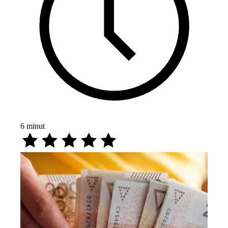
6
minut