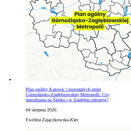
Plan ogólny Katowic i pozostałych gmin
Górnośląsko-Zagłębiowskiej Metropolii. Czy
mieszkania na Śląsku i w Zagłębiu zdrożeją?
04 sierpnia 2026
Ewelina Zajączkowska-Klec