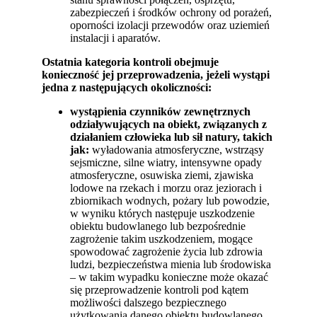
zabezpieczeń i środków ochrony od porażeń,
oporności izolacji przewodów oraz uziemień
instalacji i aparatów.
Ostatnia kategoria kontroli obejmuje
konieczność jej przeprowadzenia, jeżeli wystąpi
jedna z następujących okoliczności:
wystąpienia czynników zewnętrznych
odziaływujących na obiekt, związanych z
działaniem człowieka lub sił natury, takich
jak:
wyładowania atmosferyczne, wstrząsy
sejsmiczne, silne wiatry, intensywne opady
atmosferyczne, osuwiska ziemi, zjawiska
lodowe na rzekach i morzu oraz jeziorach i
zbiornikach wodnych, pożary lub powodzie,
w wyniku których następuje uszkodzenie
obiektu budowlanego lub bezpośrednie
zagrożenie takim uszkodzeniem, mogące
spowodować zagrożenie życia lub zdrowia
ludzi, bezpieczeństwa mienia lub środowiska
– w takim wypadku konieczne może okazać
się przeprowadzenie kontroli pod kątem
możliwości dalszego bezpiecznego
użytkowania danego obiektu budowlanego,