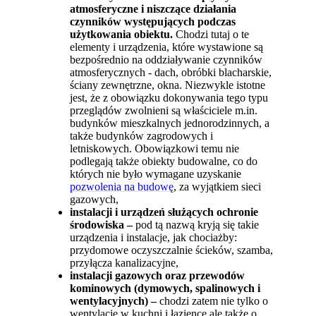
atmosferyczne i niszczące działania
czynników występujących podczas
użytkowania obiektu.
Chodzi tutaj o te
elementy i urządzenia, które wystawione są
bezpośrednio na oddziaływanie czynników
atmosferycznych - dach, obróbki blacharskie,
ściany zewnętrzne, okna. Niezwykle istotne
jest, że z obowiązku dokonywania tego typu
przeglądów zwolnieni są właściciele m.in.
budynków mieszkalnych jednorodzinnych, a
także budynków zagrodowych i
letniskowych. Obowiązkowi temu nie
podlegają także obiekty budowalne, co do
których nie było wymagane uzyskanie
pozwolenia na budowę
, za wyjątkiem sieci
gazowych,
instalacji i urządzeń służących ochronie
środowiska –
pod tą nazwą kryją się takie
urządzenia i instalacje, jak chociażby:
przydomowe oczyszczalnie ścieków, szamba,
przyłącza kanalizacyjne,
instalacji gazowych oraz przewodów
kominowych (dymowych, spalinowych i
wentylacyjnych) –
chodzi zatem nie tylko o
wentylację w kuchni i łazience ale także o