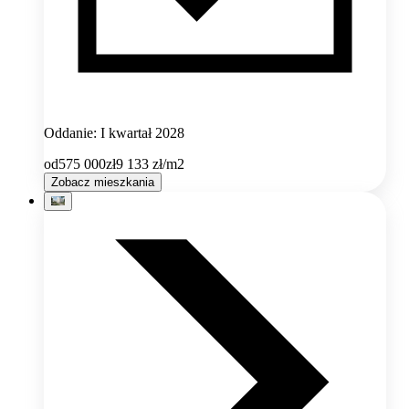
Oddanie: I kwartał 2028
od
575 000
zł
9 133
zł/m2
Zobacz mieszkania