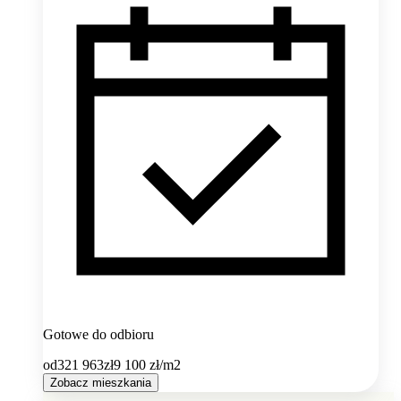
Gotowe do odbioru
od
321 963
zł
9 100
zł/m2
Zobacz mieszkania