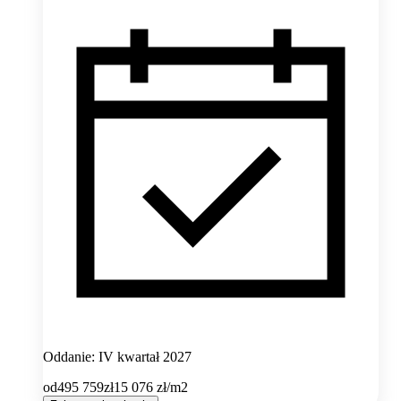
Oddanie: IV kwartał 2027
od
495 759
zł
15 076
zł/m2