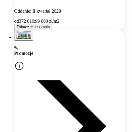
Oddanie: II kwartał 2028
od
372 810
zł
9 000
zł/m2
Zobacz mieszkania
%
Promocje