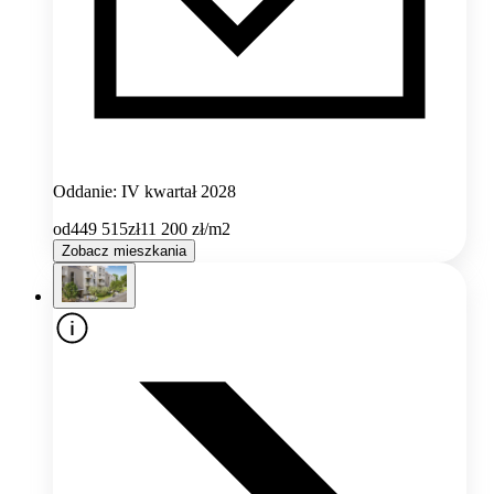
Oddanie: IV kwartał 2028
od
449 515
zł
11 200
zł/m2
Zobacz mieszkania