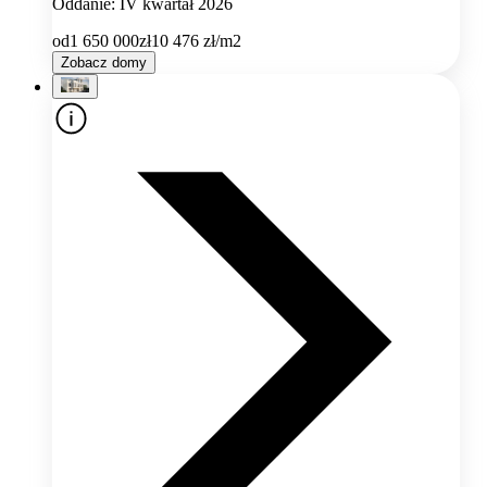
Oddanie: IV kwartał 2026
od
1 650 000
zł
10 476
zł/m2
Zobacz domy