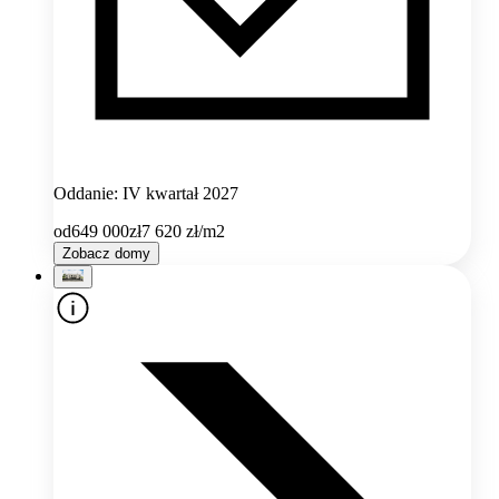
Oddanie: IV kwartał 2027
od
649 000
zł
7 620
zł/m2
Zobacz domy