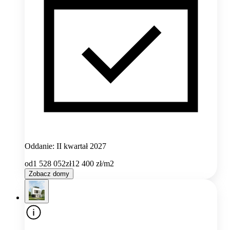
Oddanie: II kwartał 2027
od
1 528 052
zł
12 400
zł/m2
Zobacz domy