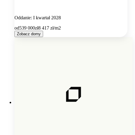
Oddanie: I kwartał 2028
od
539 000
zł
8 417
zł/m2
Zobacz domy