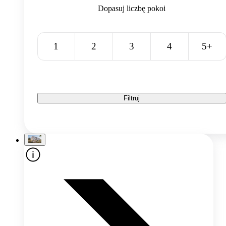
Dopasuj liczbę pokoi
1
2
3
4
5+
Filtruj