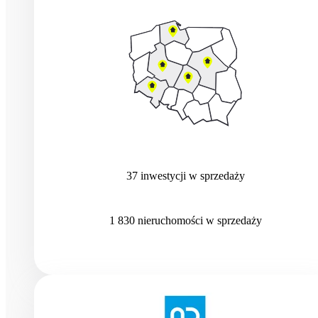
37
inwestycji
w sprzedaży
1 830
nieruchomości
w sprzedaży