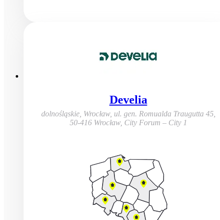
Develia
dolnośląskie, Wrocław
,
ul. gen. Romualda Traugutta 45,
50-416 Wrocław, City Forum – City 1