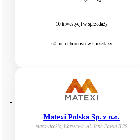
10
inwestycji
w sprzedaży
60
nieruchomości
w sprzedaży
Matexi Polska Sp. z o.o.
mazowieckie, Warszawa
,
Al. Jana Pawła II 29