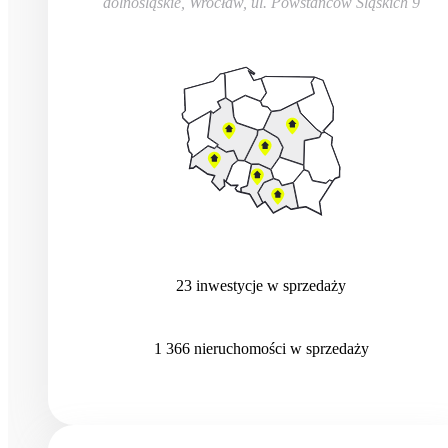
dolnośląskie, Wrocław
,
ul. Powstańców Śląskich 9
23
inwestycje
w sprzedaży
1 366
nieruchomości
w sprzedaży