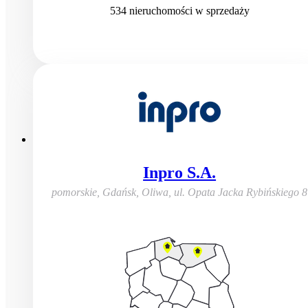
534
nieruchomości
w sprzedaży
Inpro S.A.
pomorskie, Gdańsk, Oliwa
,
ul. Opata Jacka Rybińskiego 8