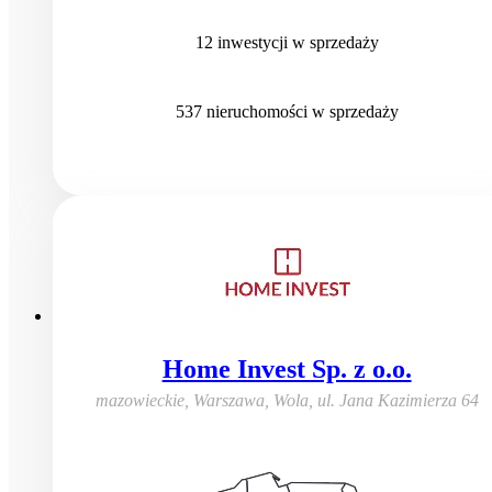
12
inwestycji
w sprzedaży
537
nieruchomości
w sprzedaży
Home Invest Sp. z o.o.
mazowieckie, Warszawa, Wola
,
ul. Jana Kazimierza 64