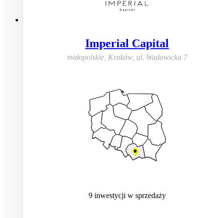
Imperial Capital
małopolskie, Kraków
,
ul. Wadowicka 7
9
inwestycji
w sprzedaży