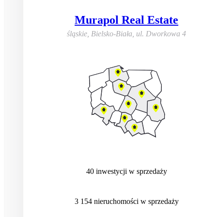
Murapol Real Estate
śląskie, Bielsko-Biała
,
ul. Dworkowa 4
40
inwestycji
w sprzedaży
3 154
nieruchomości
w sprzedaży