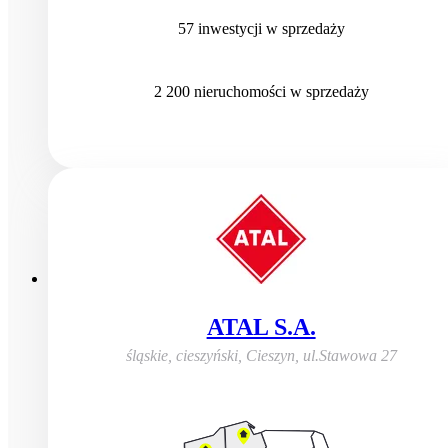
57
inwestycji
w sprzedaży
2 200
nieruchomości
w sprzedaży
ATAL S.A.
śląskie, cieszyński, Cieszyn
,
ul.Stawowa 27