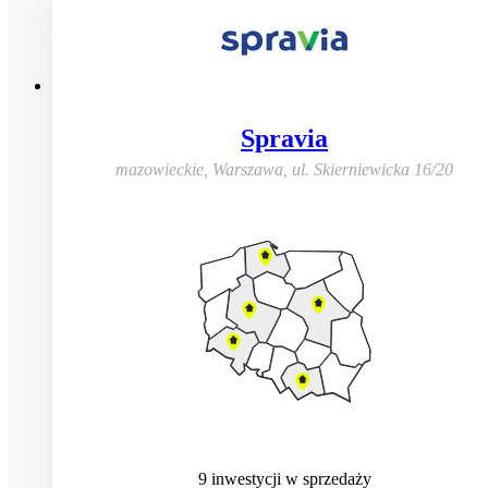
Spravia
mazowieckie, Warszawa
,
ul. Skierniewicka 16/20
9
inwestycji
w sprzedaży