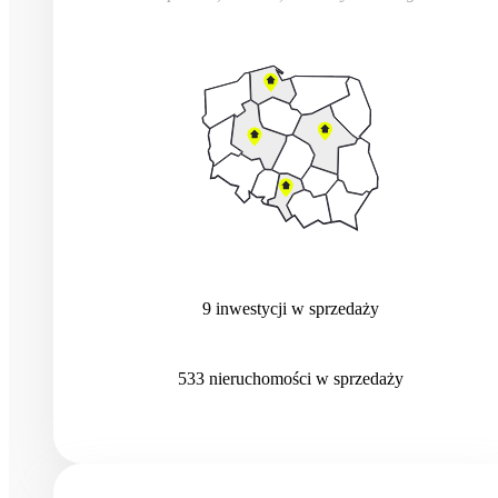
9
inwestycji
w sprzedaży
533
nieruchomości
w sprzedaży