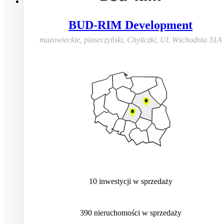
BUD-RIM Development
mazowieckie, piaseczyński, Chyliczki
,
Ul. Wschodnia 31A
10
inwestycji
w sprzedaży
390
nieruchomości
w sprzedaży