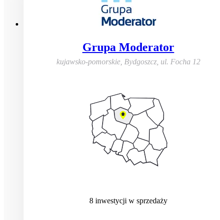
Grupa Moderator
kujawsko-pomorskie, Bydgoszcz
,
ul. Focha 12
8
inwestycji
w sprzedaży