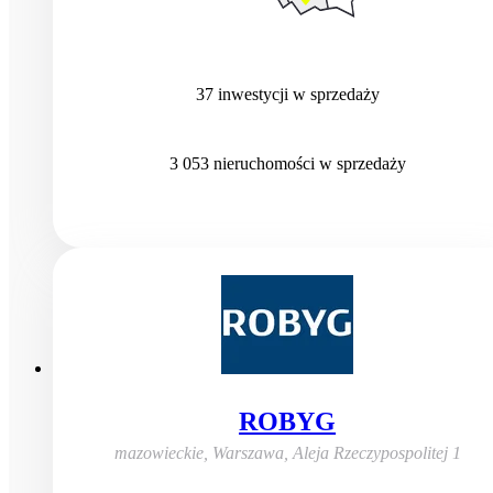
37
inwestycji
w sprzedaży
3 053
nieruchomości
w sprzedaży
ROBYG
mazowieckie, Warszawa
,
Aleja Rzeczypospolitej 1