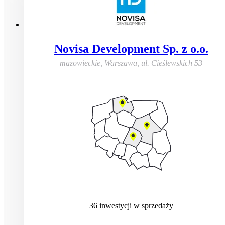
Novisa Development Sp. z o.o.
mazowieckie, Warszawa
,
ul. Cieślewskich 53
36
inwestycji
w sprzedaży