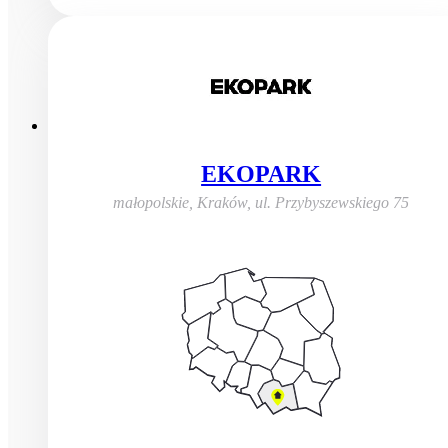
EKOPARK
małopolskie, Kraków
,
ul. Przybyszewskiego 75