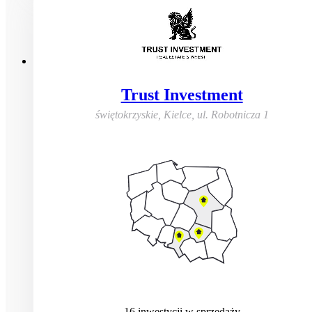
Trust Investment
świętokrzyskie, Kielce
,
ul. Robotnicza 1
16
inwestycji
w sprzedaży