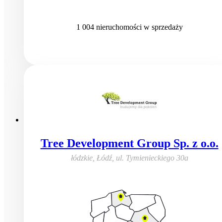
1 004
nieruchomości
w sprzedaży
Tree Development Group Sp. z o.o.
łódzkie, Łódź
,
ul. Tymienieckiego 30a