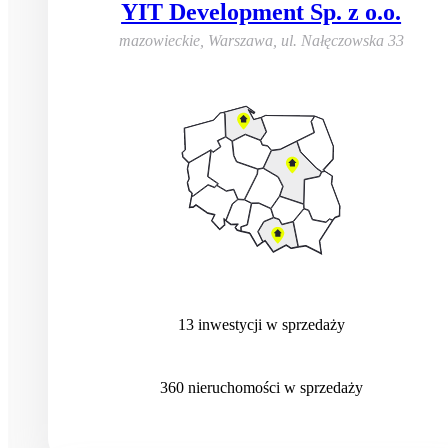
YIT Development Sp. z o.o.
mazowieckie, Warszawa
,
ul. Nałęczowska 33
13
inwestycji
w sprzedaży
360
nieruchomości
w sprzedaży