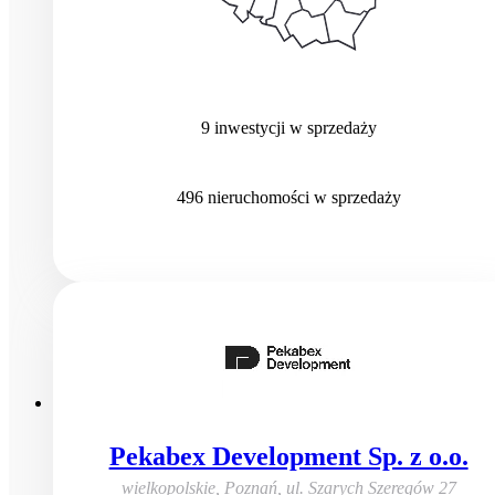
9
inwestycji
w sprzedaży
496
nieruchomości
w sprzedaży
Pekabex Development Sp. z o.o.
wielkopolskie, Poznań
,
ul. Szarych Szeregów 27