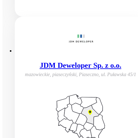
JDM Deweloper Sp. z o.o.
mazowieckie, piaseczyński, Piaseczno
,
ul. Puławska 45/1