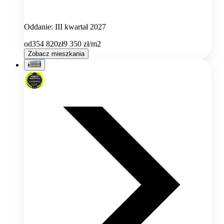
Oddanie: III kwartał 2027
od
354 820
zł
9 350
zł/m2
Zobacz mieszkania