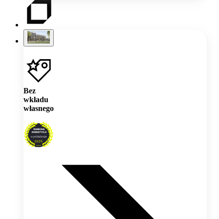
Bez
wkładu
własnego