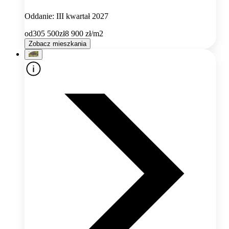
Oddanie: III kwartał 2027
od
305 500
zł
8 900
zł/m2
Zobacz mieszkania