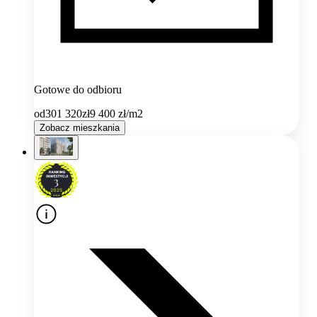
Gotowe do odbioru
od
301 320
zł
9 400
zł/m2
Zobacz mieszkania