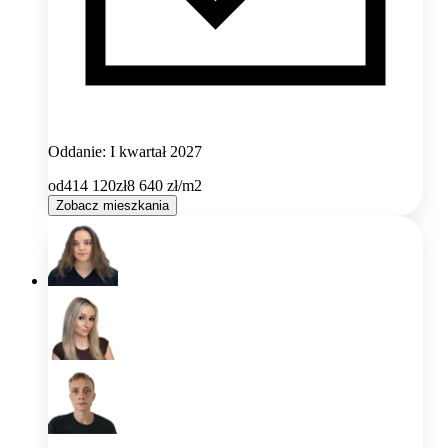
Oddanie: I kwartał 2027
od
414 120
zł
8 640
zł/m2
Zobacz mieszkania