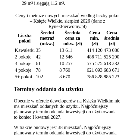
29 m² i sięgają 112 m².
Ceny i metraże nowych mieszkań według liczby pokoi
– Księże Wielkie, sierpień 2026
(dane z
RynekPierwotny.pl)
Średni
Średnia
Cena
Cena
Liczba
metraż
cena za
min.
średnia
pokoi
(mkw.)
mkw. (zł)
(zł)
(zł)
Kawalerki
35
13 611
414 120
473 086
2 pokoje
42
12 546
486 711
525 290
3 pokoje
61
10 257
575 575
618 232
4 pokoje
78
8 760
621 093
683 671
5+ pokoi
102
8 670
786 828
885 223
Terminy oddania do użytku
Obecnie w ofercie deweloperów na Księżu Wielkim nie
ma mieszkań oddanych do użytku. Najpóźniejszy
planowany termin oddania inwestycji do użytkowania
to koniec I kwartał 2027.
W trakcie budowy jest 38 mieszkań. Najpóźniejszy
planowany termin oddania inwestycji do użytkowania