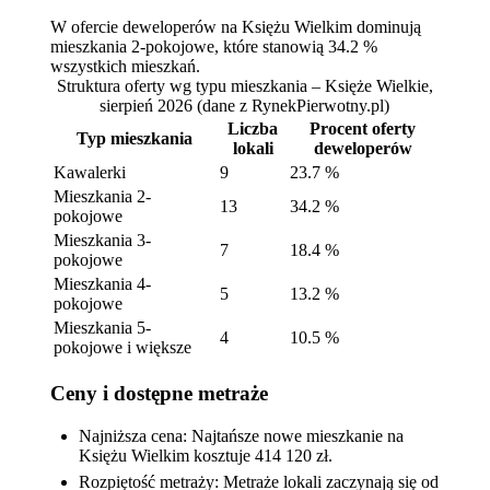
W ofercie deweloperów na Księżu Wielkim dominują
mieszkania 2-pokojowe, które stanowią 34.2 %
wszystkich mieszkań.
Struktura oferty wg typu mieszkania – Księże Wielkie,
sierpień 2026
(dane z RynekPierwotny.pl)
Liczba
Procent oferty
Typ mieszkania
lokali
deweloperów
Kawalerki
9
23.7 %
Mieszkania 2-
13
34.2 %
pokojowe
Mieszkania 3-
7
18.4 %
pokojowe
Mieszkania 4-
5
13.2 %
pokojowe
Mieszkania 5-
4
10.5 %
pokojowe i większe
Ceny i dostępne metraże
Najniższa cena: Najtańsze nowe mieszkanie na
Księżu Wielkim kosztuje 414 120 zł.
Rozpiętość metraży: Metraże lokali zaczynają się od