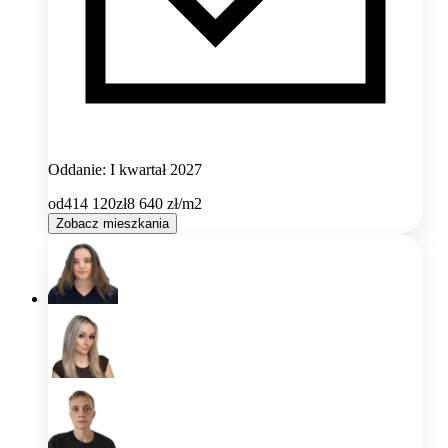
Oddanie: I kwartał 2027
od
414 120
zł
8 640
zł/m2
Zobacz mieszkania