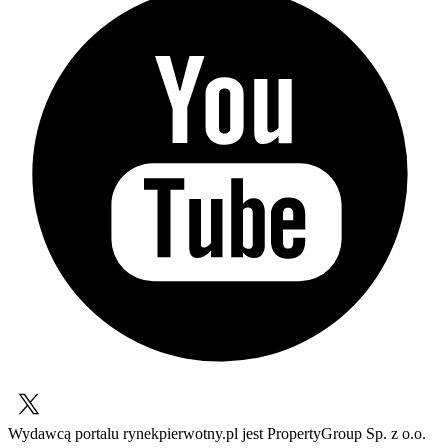
Wydawcą portalu rynekpierwotny.pl jest PropertyGroup Sp. z o.o.