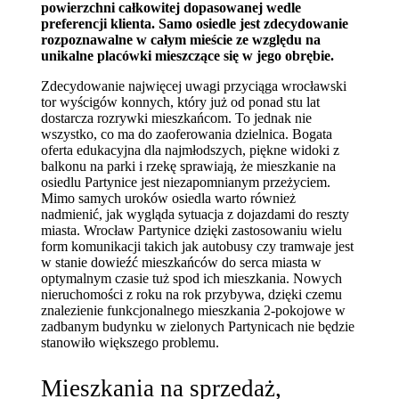
powierzchni całkowitej dopasowanej wedle
preferencji klienta. Samo osiedle jest zdecydowanie
rozpoznawalne w całym mieście ze względu na
unikalne placówki mieszczące się w jego obrębie.
Zdecydowanie najwięcej uwagi przyciąga wrocławski
tor wyścigów konnych, który już od ponad stu lat
dostarcza rozrywki mieszkańcom. To jednak nie
wszystko, co ma do zaoferowania dzielnica. Bogata
oferta edukacyjna dla najmłodszych, piękne widoki z
balkonu na parki i rzekę sprawiają, że mieszkanie na
osiedlu Partynice jest niezapomnianym przeżyciem.
Mimo samych uroków osiedla warto również
nadmienić, jak wygląda sytuacja z dojazdami do reszty
miasta. Wrocław Partynice dzięki zastosowaniu wielu
form komunikacji takich jak autobusy czy tramwaje jest
w stanie dowieźć mieszkańców do serca miasta w
optymalnym czasie tuż spod ich mieszkania. Nowych
nieruchomości z roku na rok przybywa, dzięki czemu
znalezienie funkcjonalnego mieszkania 2-pokojowe w
zadbanym budynku w zielonych Partynicach nie będzie
stanowiło większego problemu.
Mieszkania na sprzedaż,