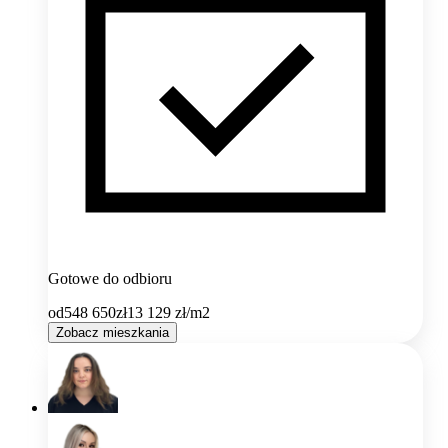
Gotowe do odbioru
od
548 650
zł
13 129
zł/m2
Zobacz mieszkania