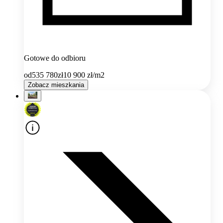
Gotowe do odbioru
od
535 780
zł
10 900
zł/m2
Zobacz mieszkania