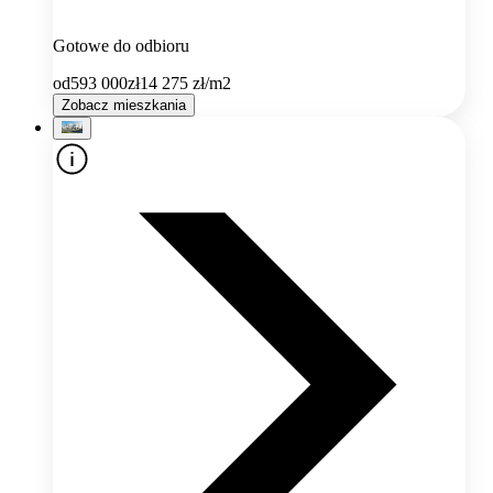
Gotowe do odbioru
od
593 000
zł
14 275
zł/m2
Zobacz mieszkania