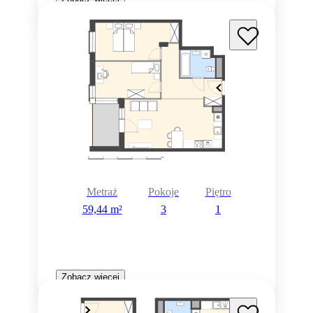
Metraż
Pokoje
Piętro
59,44 m²
3
1
Zobacz więcej