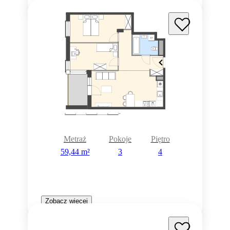
Metraż
Pokoje
Piętro
59,44 m²
3
4
Zobacz więcej