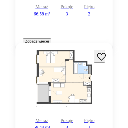
Metraż
Pokoje
Piętro
66,58 m²
3
2
Zobacz więcej
Metraż
Pokoje
Piętro
59,44 m²
3
2