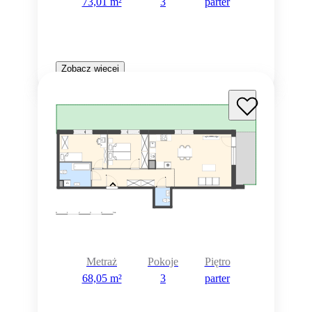
73,01 m²
3
parter
Zobacz więcej
Metraż
Pokoje
Piętro
68,05 m²
3
parter