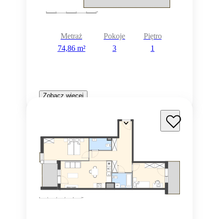
Metraż
Pokoje
Piętro
74,86 m²
3
1
Zobacz więcej