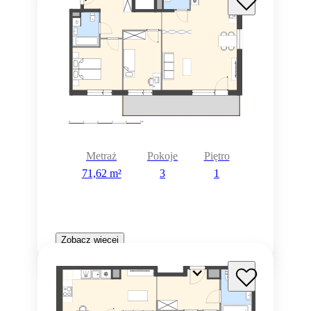
Metraż
Pokoje
Piętro
71,62 m²
3
1
Zobacz więcej