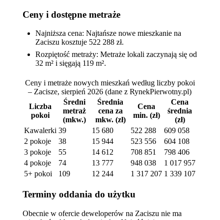
Ceny i dostępne metraże
Najniższa cena: Najtańsze nowe mieszkanie na
Zaciszu kosztuje 522 288 zł.
Rozpiętość metraży: Metraże lokali zaczynają się od
32 m² i sięgają 119 m².
Ceny i metraże nowych mieszkań według liczby pokoi
– Zacisze, sierpień 2026
(dane z RynekPierwotny.pl)
Średni
Średnia
Cena
Liczba
Cena
metraż
cena za
średnia
pokoi
min. (zł)
(mkw.)
mkw. (zł)
(zł)
Kawalerki
39
15 680
522 288
609 058
2 pokoje
38
15 944
523 556
604 108
3 pokoje
55
14 612
708 851
798 406
4 pokoje
74
13 777
948 038
1 017 957
5+ pokoi
109
12 244
1 317 207
1 339 107
Terminy oddania do użytku
Obecnie w ofercie deweloperów na Zaciszu nie ma