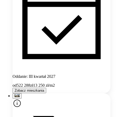
Oddanie: III kwartał 2027
od
522 288
zł
13 250
zł/m2
Zobacz mieszkania