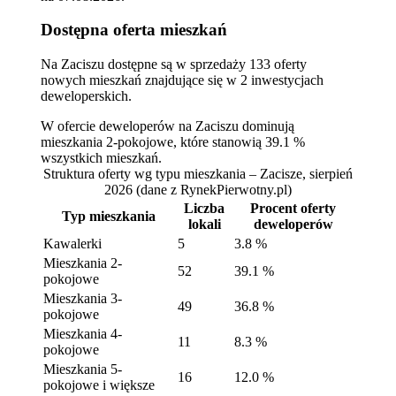
Dostępna oferta mieszkań
Na Zaciszu dostępne są w sprzedaży 133 oferty
nowych mieszkań znajdujące się w 2 inwestycjach
deweloperskich.
W ofercie deweloperów na Zaciszu dominują
mieszkania 2-pokojowe, które stanowią 39.1 %
wszystkich mieszkań.
Struktura oferty wg typu mieszkania – Zacisze, sierpień
2026
(dane z RynekPierwotny.pl)
Liczba
Procent oferty
Typ mieszkania
lokali
deweloperów
Kawalerki
5
3.8 %
Mieszkania 2-
52
39.1 %
pokojowe
Mieszkania 3-
49
36.8 %
pokojowe
Mieszkania 4-
11
8.3 %
pokojowe
Mieszkania 5-
16
12.0 %
pokojowe i większe