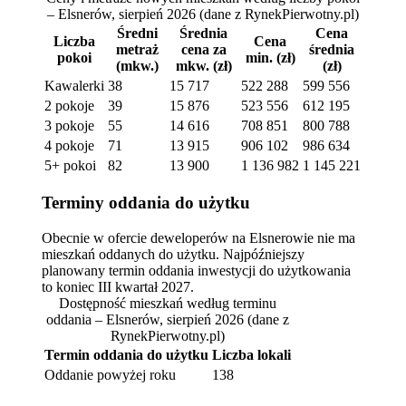
– Elsnerów, sierpień 2026
(dane z RynekPierwotny.pl)
Średni
Średnia
Cena
Liczba
Cena
metraż
cena za
średnia
pokoi
min. (zł)
(mkw.)
mkw. (zł)
(zł)
Kawalerki
38
15 717
522 288
599 556
2 pokoje
39
15 876
523 556
612 195
3 pokoje
55
14 616
708 851
800 788
4 pokoje
71
13 915
906 102
986 634
5+ pokoi
82
13 900
1 136 982
1 145 221
Terminy oddania do użytku
Obecnie w ofercie deweloperów na Elsnerowie nie ma
mieszkań oddanych do użytku. Najpóźniejszy
planowany termin oddania inwestycji do użytkowania
to koniec III kwartał 2027.
Dostępność mieszkań według terminu
oddania – Elsnerów, sierpień 2026
(dane z
RynekPierwotny.pl)
Termin oddania do użytku
Liczba lokali
Oddanie powyżej roku
138