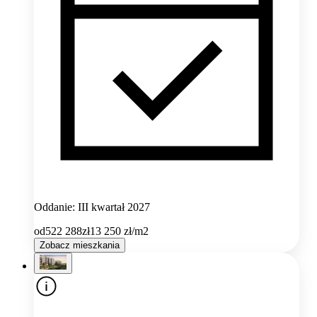
Oddanie: III kwartał 2027
od
522 288
zł
13 250
zł/m2
Zobacz mieszkania