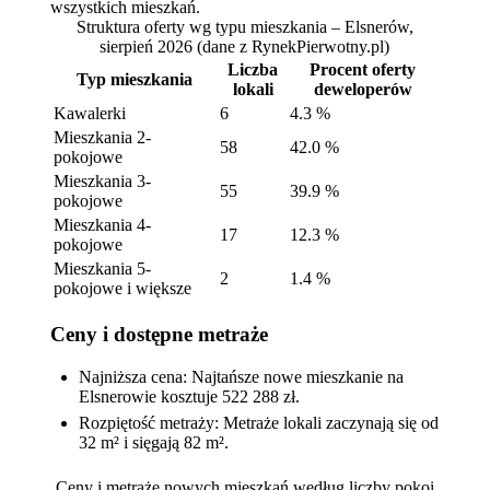
wszystkich mieszkań.
Struktura oferty wg typu mieszkania – Elsnerów,
sierpień 2026
(dane z RynekPierwotny.pl)
Liczba
Procent oferty
Typ mieszkania
lokali
deweloperów
Kawalerki
6
4.3 %
Mieszkania 2-
58
42.0 %
pokojowe
Mieszkania 3-
55
39.9 %
pokojowe
Mieszkania 4-
17
12.3 %
pokojowe
Mieszkania 5-
2
1.4 %
pokojowe i większe
Ceny i dostępne metraże
Najniższa cena: Najtańsze nowe mieszkanie na
Elsnerowie kosztuje 522 288 zł.
Rozpiętość metraży: Metraże lokali zaczynają się od
32 m² i sięgają 82 m².
Ceny i metraże nowych mieszkań według liczby pokoi