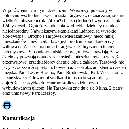
W porównaniu z innymi dzielnicami Warszawy, położony w
północno-wschodniej części miasta Targówek, odznacza się średniej
wielkości obszarem (ok. 24 km2) i liczbą ludności wynoszącą ok.
124 tys. osób. Gęstość zaludnienia w obrębie dzielnicy ma układ
niejednorodny. Największymi skupiskami ludności są wysokie
blokowiska – Bródno i Targówek Mieszkaniowy, nieco mniej
mieszkańców mieści zabudowa jednorodzinna na Elsnera czy
willowa na Zaciszu, natomiast Targówek Fabryczny to tereny
przemysłowe. Stosunkowo niskie ceny gruntów sprawiają, że w
dzielnicy powstają nowoczesne osiedla mieszkaniowe, a w części
przemysłowej przedsiębiorcy chętnie lokują zakłady. Targówek nie
przytłacza szarością betonu, bowiem aż 30% obszaru stanowi zieleń
miejska: Park Leśny Bródno, Park Bródnowski, Park Wiecha oraz
liczne skwery. Głównymi środkami transportu są autobusy
dojeżdżające szybko do centrum stolicy dzięki nowo
wybudowanym ulicom. Na Targówku znajdują się 3 kina, 2 teatry
oraz unikatowy Park Rzeźby.
Komunikacja