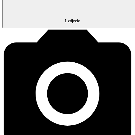
1
zdjęcie