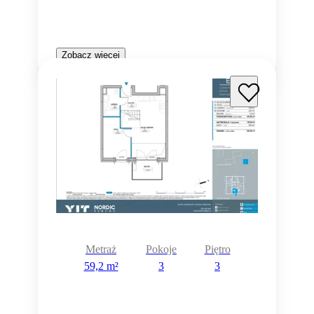
Zobacz więcej
Metraż
Pokoje
Piętro
59,2 m²
3
3