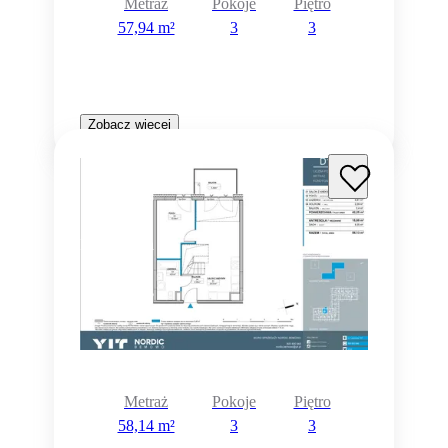
Metraż
Pokoje
Piętro
57,94 m²
3
3
Zobacz więcej
Rezerwacja
Metraż
Pokoje
Piętro
58,14 m²
3
3