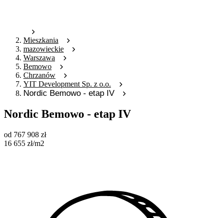
Mieszkania
mazowieckie
Warszawa
Bemowo
Chrzanów
YIT Development Sp. z o.o.
Nordic Bemowo - etap IV
Nordic Bemowo - etap IV
od
767 908
zł
16 655
zł
/m2