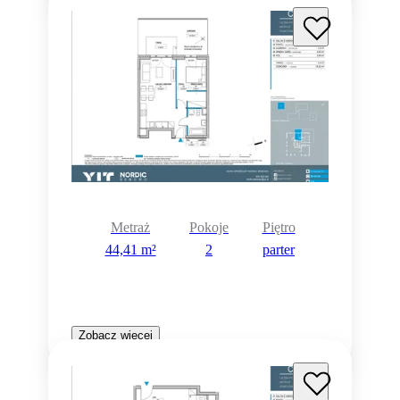
Rezerwacja
Metraż
Pokoje
Piętro
44,41 m²
2
parter
Zobacz więcej