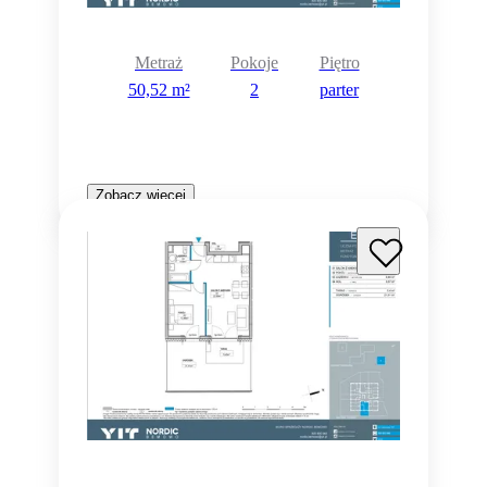
Metraż
Pokoje
Piętro
50,52 m²
2
parter
Zobacz więcej