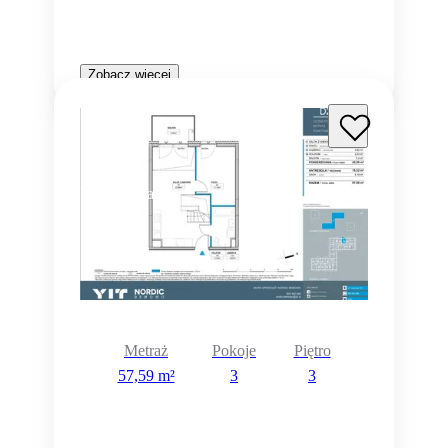
Zobacz więcej
Rezerwacja
Metraż
Pokoje
Piętro
57,59 m²
3
3