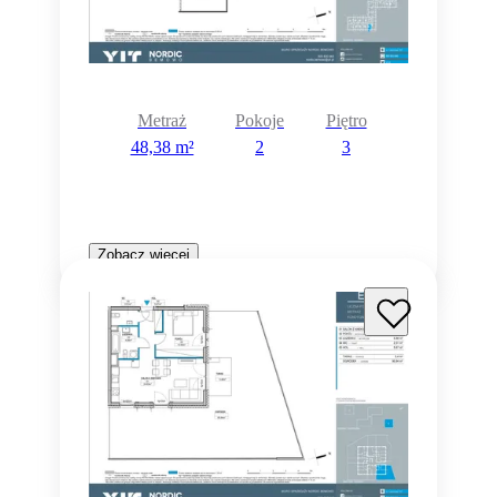
Metraż
Pokoje
Piętro
48,38 m²
2
3
Zobacz więcej