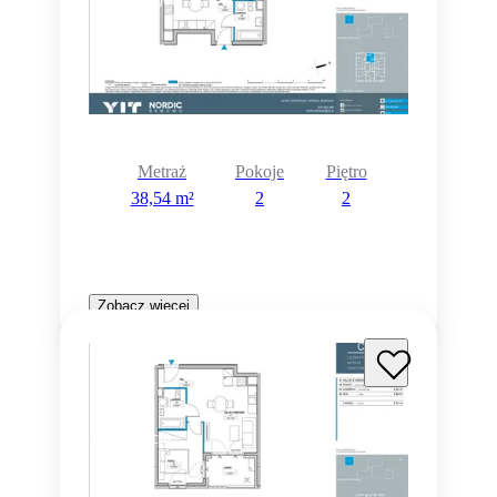
Metraż
Pokoje
Piętro
38,54 m²
2
2
Zobacz więcej
Rezerwacja