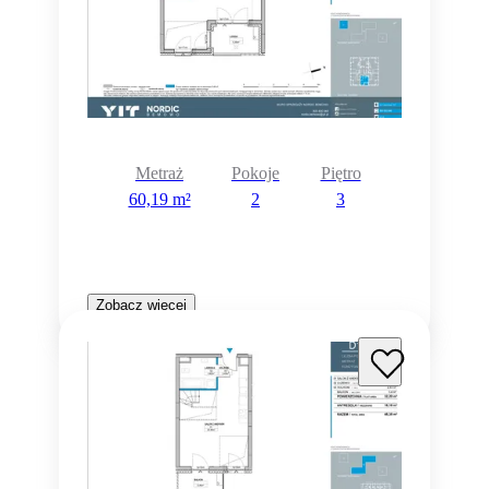
Metraż
Pokoje
Piętro
60,19 m²
2
3
Zobacz więcej