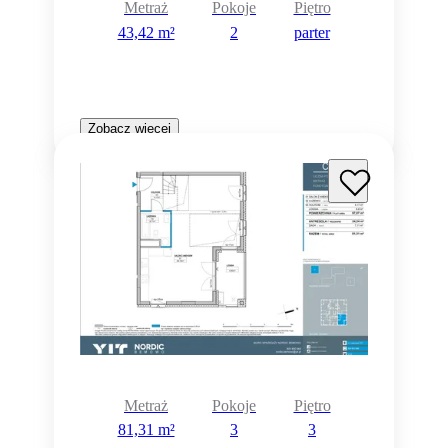
Metraż
Pokoje
Piętro
43,42 m²
2
parter
Zobacz więcej
Metraż
Pokoje
Piętro
81,31 m²
3
3