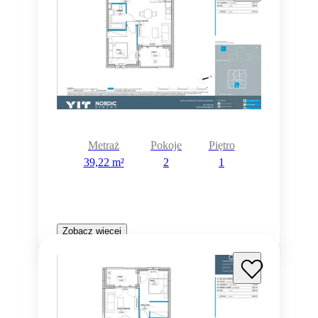
Rezerwacja
Metraż
Pokoje
Piętro
39,22 m²
2
1
Zobacz więcej
Rezerwacja