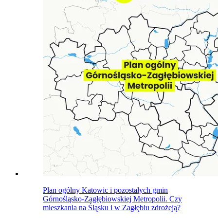
Plan ogólny Katowic i pozostałych gmin
Górnośląsko-Zagłębiowskiej Metropolii. Czy
mieszkania na Śląsku i w Zagłębiu zdrożeją?