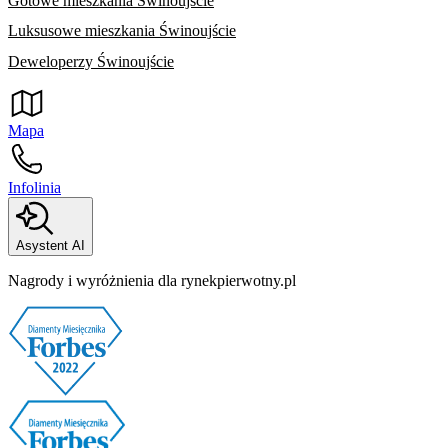
Gotowe mieszkania Świnoujście
Luksusowe mieszkania Świnoujście
Deweloperzy Świnoujście
Mapa
Infolinia
Asystent AI
Nagrody i wyróżnienia dla rynekpierwotny.pl