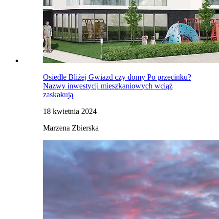
Osiedle Bliżej Gwiazd czy domy Po przecinku?
Nazwy inwestycji mieszkaniowych wciąż
zaskakują
18 kwietnia 2024
Marzena Zbierska