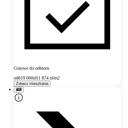
Gotowe do odbioru
od
619 000
zł
11 874
zł/m2
Zobacz mieszkania