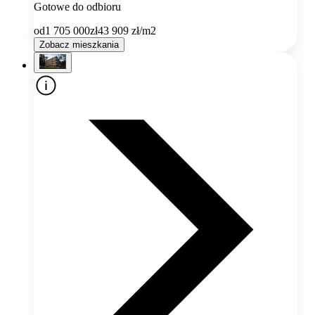
Gotowe do odbioru
od
1 705 000
zł
43 909
zł/m2
Zobacz mieszkania