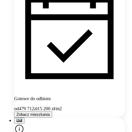
Gotowe do odbioru
od
479 712
zł
15 200
zł/m2
Zobacz mieszkania