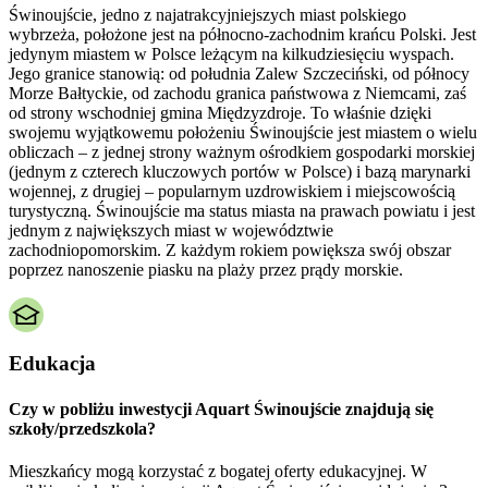
Świnoujście, jedno z najatrakcyjniejszych miast polskiego
wybrzeża, położone jest na północno-zachodnim krańcu Polski. Jest
jedynym miastem w Polsce leżącym na kilkudziesięciu wyspach.
Jego granice stanowią: od południa Zalew Szczeciński, od północy
Morze Bałtyckie, od zachodu granica państwowa z Niemcami, zaś
od strony wschodniej gmina Międzyzdroje. To właśnie dzięki
swojemu wyjątkowemu położeniu Świnoujście jest miastem o wielu
obliczach – z jednej strony ważnym ośrodkiem gospodarki morskiej
(jednym z czterech kluczowych portów w Polsce) i bazą marynarki
wojennej, z drugiej – popularnym uzdrowiskiem i miejscowością
turystyczną. Świnoujście ma status miasta na prawach powiatu i jest
jednym z największych miast w województwie
zachodniopomorskim. Z każdym rokiem powiększa swój obszar
poprzez nanoszenie piasku na plaży przez prądy morskie.
Edukacja
Czy w pobliżu inwestycji Aquart Świnoujście znajdują się
szkoły/przedszkola?
Mieszkańcy mogą korzystać z bogatej oferty edukacyjnej. W