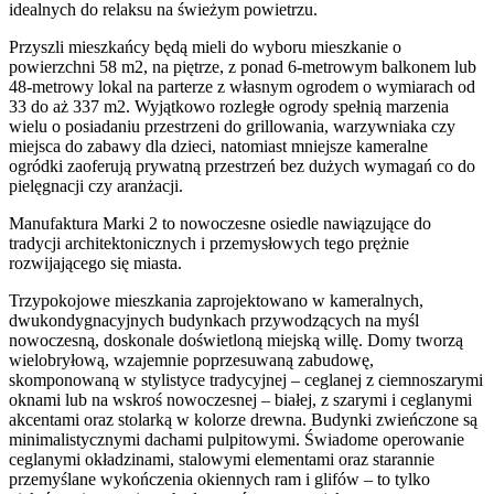
idealnych do relaksu na świeżym powietrzu.
Przyszli mieszkańcy będą mieli do wyboru mieszkanie o
powierzchni 58 m2, na piętrze, z ponad 6-metrowym balkonem lub
48-metrowy lokal na parterze z własnym ogrodem o wymiarach od
33 do aż 337 m2. Wyjątkowo rozległe ogrody spełnią marzenia
wielu o posiadaniu przestrzeni do grillowania, warzywniaka czy
miejsca do zabawy dla dzieci, natomiast mniejsze kameralne
ogródki zaoferują prywatną przestrzeń bez dużych wymagań co do
pielęgnacji czy aranżacji.
Manufaktura Marki 2 to nowoczesne osiedle nawiązujące do
tradycji architektonicznych i przemysłowych tego prężnie
rozwijającego się miasta.
Trzypokojowe mieszkania zaprojektowano w kameralnych,
dwukondygnacyjnych budynkach przywodzących na myśl
nowoczesną, doskonale doświetloną miejską willę. Domy tworzą
wielobryłową, wzajemnie poprzesuwaną zabudowę,
skomponowaną w stylistyce tradycyjnej – ceglanej z ciemnoszarymi
oknami lub na wskroś nowoczesnej – białej, z szarymi i ceglanymi
akcentami oraz stolarką w kolorze drewna. Budynki zwieńczone są
minimalistycznymi dachami pulpitowymi. Świadome operowanie
ceglanymi okładzinami, stalowymi elementami oraz starannie
przemyślane wykończenia okiennych ram i glifów – to tylko