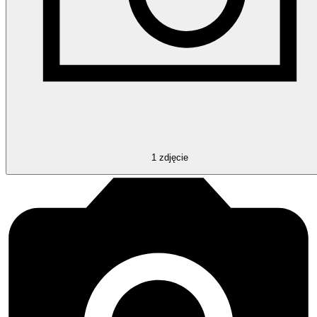
1
zdjęcie