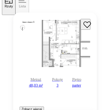
Rzuty
Lista
Metraż
Pokoje
Piętro
48,03 m²
3
parter
Zobacz więcej