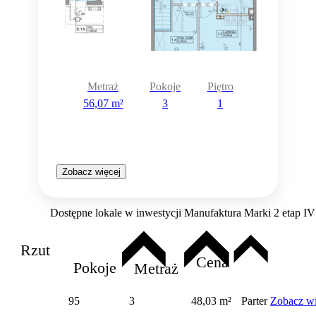
Metraż
Pokoje
Piętro
56,07 m²
3
1
Zobacz więcej
Dostępne lokale w inwestycji Manufaktura Marki 2 etap IV
Rzut
Cena
Pokoje
Metraż
95
3
48,03 m²
Parter
Zobacz wi