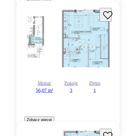
Rezerwacja
Metraż
Pokoje
Piętro
56,07 m²
3
1
Zobacz więcej