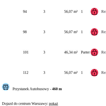
94
3
56,07 m²
1
Re
98
3
56,07 m²
1
Re
101
3
46,34 m²
Parter
Re
112
3
56,07 m²
1
Re
Przystanek Autobusowy
-
460
m
Dojazd do centrum
Warszawy
:
pokaż