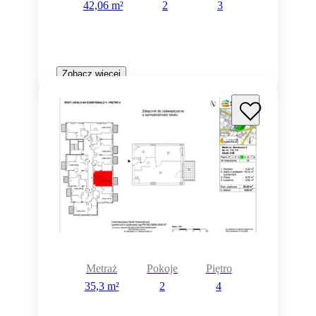
42,06 m²
2
3
Zobacz więcej
Metraż
Pokoje
Piętro
35,3 m²
2
4