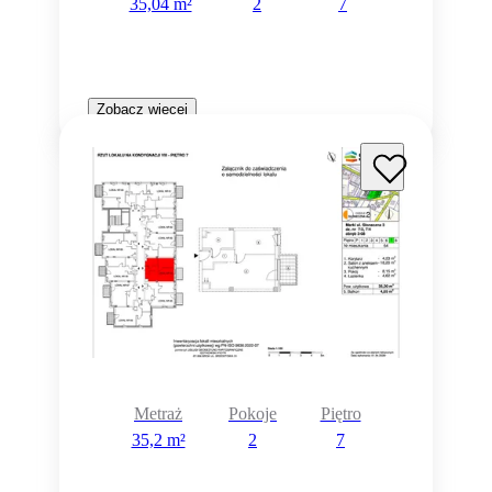
35,04 m²
2
7
Zobacz więcej
Metraż
Pokoje
Piętro
35,2 m²
2
7