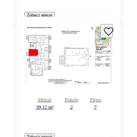
Zobacz więcej
Metraż
Pokoje
Piętro
39,12 m²
2
7
Zobacz więcej