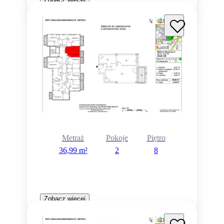
Metraż
Pokoje
Piętro
36,99 m²
2
8
Zobacz więcej