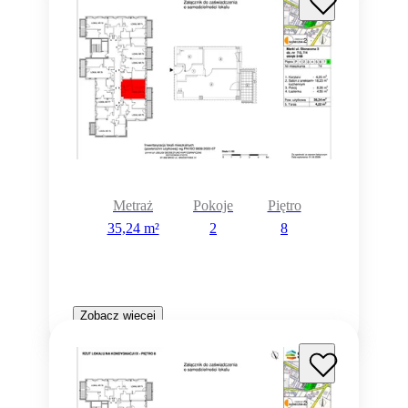
Metraż
Pokoje
Piętro
35,24 m²
2
8
Zobacz więcej