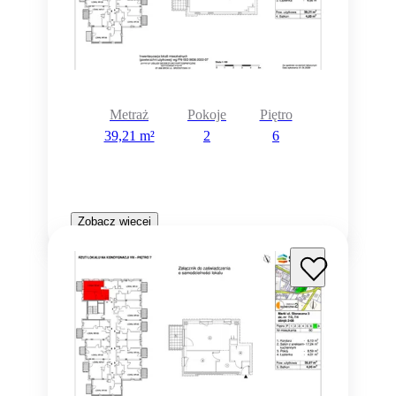
Metraż
Pokoje
Piętro
39,21 m²
2
6
Zobacz więcej