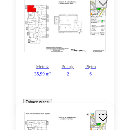
Metraż
Pokoje
Piętro
35,99 m²
2
6
Zobacz więcej