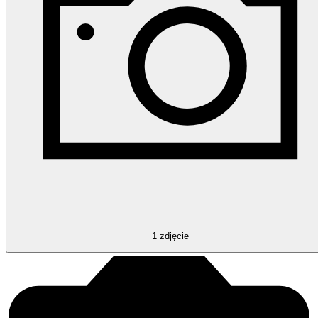
1
zdjęcie