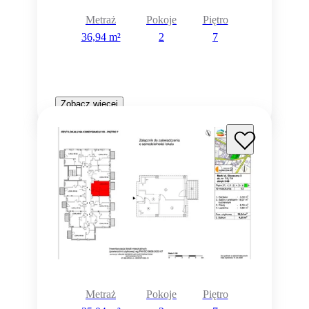
Metraż
Pokoje
Piętro
36,94 m²
2
7
Zobacz więcej
Metraż
Pokoje
Piętro