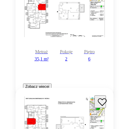
Metraż
Pokoje
Piętro
35,1 m²
2
6
Zobacz więcej