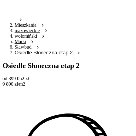
Mieszkania
mazowieckie
wołomiński
Marki
Sławbud
Osiedle Słoneczna etap 2
Osiedle Słoneczna etap 2
od
399 052
zł
9 800
zł
/m2