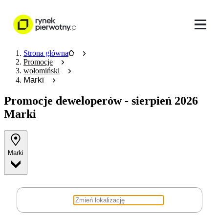
Strona główna
Promocje
wołomiński
Marki
Promocje deweloperów
- sierpień 2026
Marki
Marki