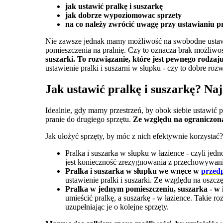
jak ustawić pralkę i suszarkę
jak dobrze wypoziomowac sprzety
na co należy zwrócić uwagę przy ustawianiu pra
Nie zawsze jednak mamy możliwość na swobodne ustawien
pomieszczenia na pralnię. Czy to oznacza brak możliwoś
suszarki. To rozwiązanie, które jest pewnego rodz
ustawienie pralki i suszarni w słupku - czy to dobre ro
Jak ustawić pralkę i suszarkę? Na
Idealnie, gdy mamy przestrzeń, by obok siebie ustawić p
pranie do drugiego sprzętu.
Ze względu na ograniczoną
Jak ułożyć sprzęty, by móc z nich efektywnie korzystać
Pralka i suszarka w słupku w łazience - czyli je
jest konieczność zrezygnowania z przechowywania 
Pralka i suszarka w słupku we wnęce w
przed
ustawienie pralki i suszarki. Ze względu na osz
Pralka w jednym pomieszczeniu, suszarka - w
umieścić pralkę, a suszarkę - w łazience. Takie
uzupełniając je o kolejne sprzęty.