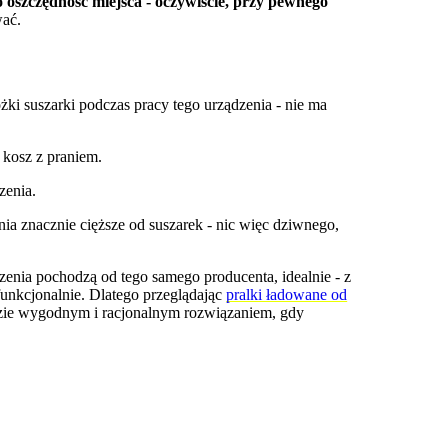
 oszczędność miejsca - oczywiście, przy pewnego
wać.
ki suszarki podczas pracy tego urządzenia - nie ma
 kosz z praniem.
zenia.
nia znacznie cięższe od suszarek - nic więc dziwnego,
zenia pochodzą od tego samego producenta, idealnie - z
 funkcjonalnie. Dlatego przeglądając
pralki ładowane od
ędzie wygodnym i racjonalnym rozwiązaniem, gdy