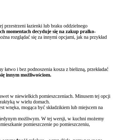
przestrzeni łazienki lub braku oddzielnego
ich momentach decyduje się na zakup pralko-
ożna rozglądać się za innymi opcjami, jak na przykład
y łatwo i bez podnoszenia kosza z bielizną, przekładać
 się innym możliwościom.
 nawet w niewielkich pomieszczeniach. Minusem tej opcji
 praktyką w wielu domach.
jest wnęka, mogąca być składzikiem lub miejscem na
ię jedynym możliwym. W tej wersji, w kuchni możemy
y mieszkanie pomieszczenie po pomieszczeniu,