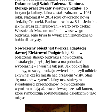
Dokumentacji Sztuki Tadeusza Kantora,
którego prace zyskały światowy rozgłos.
To
instytucja kultury, która została założona w 1981
roku. Natomiast w 2014 roku otworzono nową
siedzibę Cricoteki. Budowa trwała aż 8 lat. Jednak -
jak twierdzą zainteresowani - warto było czekać.
Właśnie tak Muzeum trafiło do właściwego
budynku. Jego bryła to wyraz architektonicznego
hołdu dla artysty.
Nowoczesny obiekt jest twórczą adaptacją
dawnej Elektrowni Podgórskiej.
Stanowi
połączenie starego budynku z nowoczesną,
abstrakcyjną bryłą. Jej forma ma pobudzać
wyobraźnię – i właśnie tak jest. Jak podkreślali
autorzy, to swego rodzaju zwierciadło, czyli odbicie
aktywnej części miasta nad brzegiem Wisły. Staje
się ona „rekwizytem”, który uczestniczy w
świadomości przechodniów. Nowoczesnego
wymiaru nadają ażurowe elewacje ze stali korten,
które symbolizują postindustrialne dziedzictwo tego
miejsca.