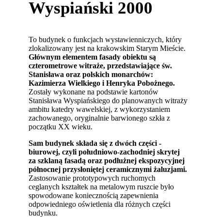
Wyspiański 2000
To budynek o funkcjach wystawienniczych, który
zlokalizowany jest na krakowskim Starym Mieście.
Głównym elementem fasady obiektu są
czterometrowe witraże, przedstawiające św.
Stanisława oraz polskich monarchów:
Kazimierza Wielkiego i Henryka Pobożnego.
Zostały wykonane na podstawie kartonów
Stanisława Wyspiańskiego do planowanych witraży
ambitu katedry wawelskiej, z wykorzystaniem
zachowanego, oryginalnie barwionego szkła z
początku XX wieku.
Sam budynek składa się z dwóch części -
biurowej, czyli południowo-zachodniej skrytej
za szklaną fasadą oraz podłużnej ekspozycyjnej
północnej przysłoniętej ceramicznymi żaluzjami.
Zastosowanie prototypowych ruchomych
ceglanych kształtek na metalowym ruszcie było
spowodowane koniecznością zapewnienia
odpowiedniego oświetlenia dla różnych części
budynku.