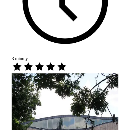
3
minuty