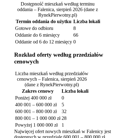
Dostępność mieszkań według terminu
oddania – Falenica, sierpień 2026
(dane z
RynekPierwotny.pl)
Termin oddania do użytku
Liczba lokali
Gotowe do odbioru
8
Oddanie do 6 miesięcy
66
Oddanie od 6 do 12 miesięcy
0
Rozkład oferty według przedziałów
cenowych
Liczba mieszkań według przedziałów
cenowych – Falenica, sierpień 2026
(dane z RynekPierwotny.pl)
Zakres cenowy
Liczba lokali
Poniżej 400 000 zł
0
400 001 – 600 000 zł
5
600 001 – 800 000 zł
32
800 001 – 1 000 000 zł
28
Powyżej 1 000 000 zł
1
Najwięcej ofert nowych mieszkań w Falenicy jest
dostępnych w przedziale 600 001 – 800 000 zł.