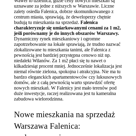
Wawer to dzielnica, gdzie ceny nowych mieszkań są
uznawane za jedne z niższych w Warszawie. Liczne
zalety osiedla Falenica, dobrze skomunikowanego z
centrum miasta, sprawiają, że deweloperzy chętnie
budują tu mieszkania na sprzedaż.
Falenica
charakteryzuje się umiarkowanymi cenami za 1 m2,
jeśli porównamy je do innych obszarów Warszawy.
Dynamiczny rynek mieszkaniowy i ogromne
zapotrzebowanie na lokale sprawiają, że trudno nazwać
zlokalizowane tu mieszkania tanimi, ale Falenica z
pewnością jest bardziej przystępna cenowo niż np.
niedaleki Wilanów. Za 1 m2 płaci się tu nawet o
kilkadziesiąt procent mniej. Jednocześnie lokalizacja jest
niemal równie zielona, spokojna i atrakcyjna. Nie ma tu
bardzo eleganckich apartamentowców czy luksusowych
domów, ale z całą pewnością warto sprawdzić ofertę
nowych mieszkań. W Falenicy jest mało terenów pod
duże inwestycje, raczej realizowana jest tu kameralna
zabudowa wielorodzinna.
Nowe mieszkania na sprzedaż
Warszawa Falenica: