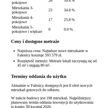
26
39.4 %
pokojowe
Mieszkania 3-
23
34.8 %
pokojowe
Mieszkania 4-
17
25.8 %
pokojowe
Mieszkania 5-
0
0.0 %
pokojowe i większe
Ceny i dostępne metraże
Najniższa cena: Najtańsze nowe mieszkanie w
Falenicy kosztuje 593 579 zł.
Rozpiętość metraży: Metraże lokali zaczynają się od
45 m² i sięgają 80 m².
Terminy oddania do użytku
Aktualnie w Falenicy dostępnych jest 8 ofert nowych
mieszkań gotowych do odbioru.
W trakcie budowy jest 198 mieszkań. Najpóźniejszy
planowany termin oddania inwestycji do użytkowania
to koniec III kwartał 2026.