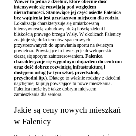
Wawer to jedna z dzielnic, które obecnie dość
intensywnie się rozwijają pod względem
nieruchomości. Stanowiące jej część osiedle Falenica
bez wątpienia jest przyjaznym miejscem dla rodzi
n.
Lokalizacja charakteryzuje się umiarkowaną
intensywnością zabudowy, dużą ilością zieleni i
bliskością prawego brzegu Wisły. W okolicach Falenicy
znajduje się dużo terenów spacerowych i
przystosowanych do uprawiania sportu na świeżym
powietrzu. Powstające tu inwestycje deweloperskie
cieszą się sporym zainteresowaniem.
Falenica
charakteryzuje się wygodnym dojazdem do centrum
oraz dość dobrze rozwiniętą infrastrukturą i
dostępem usług (w tym szkół, przedszkoli,
przychodni itp.)
. Dlatego to właśnie rodziny z dziećmi
najchętniej kupują powstające tu nowe mieszkania.
Falenica może być także dobrym miejscem
zamieszkania dla seniora.
Jakie są ceny nowych mieszkań
w Falenicy