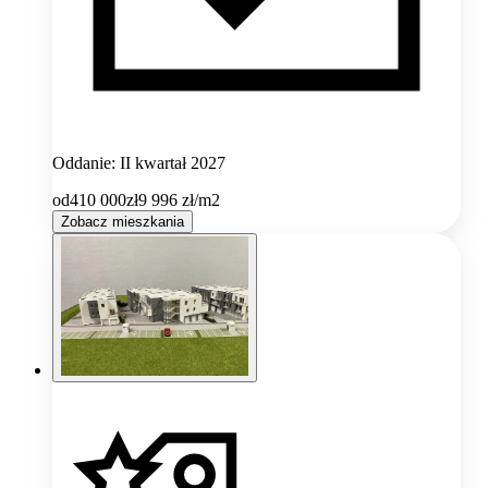
Oddanie: II kwartał 2027
od
410 000
zł
9 996
zł/m2
Zobacz mieszkania