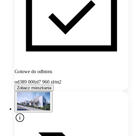
Gotowe do odbioru
od
389 000
zł
7 960
zł/m2
Zobacz mieszkania