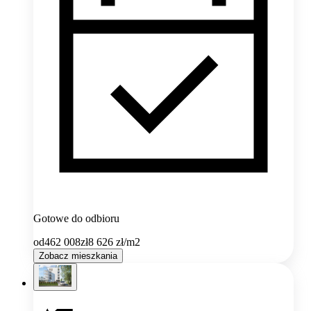
Gotowe do odbioru
od
462 008
zł
8 626
zł/m2
Zobacz mieszkania