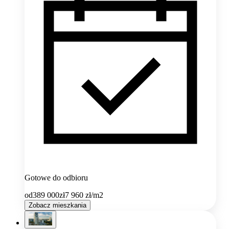
Gotowe do odbioru
od
389 000
zł
7 960
zł/m2
Zobacz mieszkania