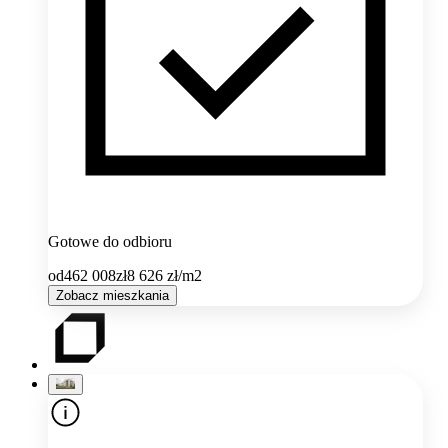
Gotowe do odbioru
od
462 008
zł
8 626
zł/m2
Zobacz mieszkania