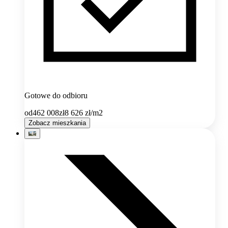
Gotowe do odbioru
od
462 008
zł
8 626
zł/m2
Zobacz mieszkania