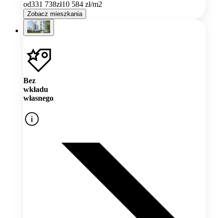
od
331 738
zł
10 584
zł/m2
Zobacz mieszkania
Bez
wkładu
własnego