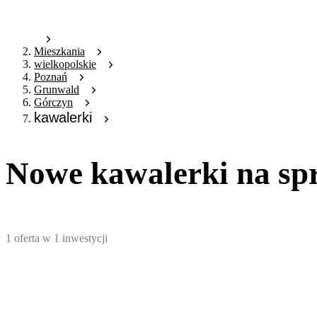
Mieszkania
wielkopolskie
Poznań
Grunwald
Górczyn
kawalerki
Nowe kawalerki na sp
1
oferta
w
1
inwestycji