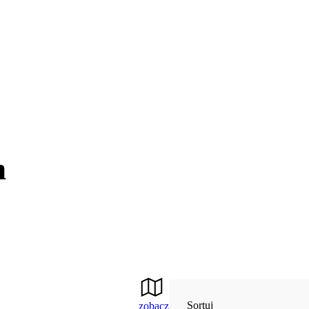
n
Sortuj
zobacz