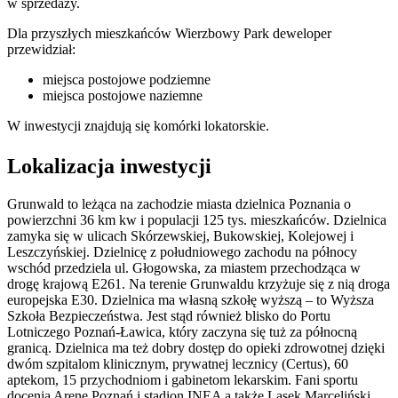
w sprzedaży.
Dla przyszłych mieszkańców Wierzbowy Park deweloper
przewidział:
miejsca postojowe podziemne
miejsca postojowe naziemne
W inwestycji znajdują się komórki lokatorskie.
Lokalizacja inwestycji
Grunwald to leżąca na zachodzie miasta dzielnica Poznania o
powierzchni 36 km kw i populacji 125 tys. mieszkańców. Dzielnica
zamyka się w ulicach Skórzewskiej, Bukowskiej, Kolejowej i
Leszczyńskiej. Dzielnicę z południowego zachodu na północy
wschód przedziela ul. Głogowska, za miastem przechodząca w
drogę krajową E261. Na terenie Grunwaldu krzyżuje się z nią droga
europejska E30. Dzielnica ma własną szkołę wyższą – to Wyższa
Szkoła Bezpieczeństwa. Jest stąd również blisko do Portu
Lotniczego Poznań-Ławica, który zaczyna się tuż za północną
granicą. Dzielnica ma też dobry dostęp do opieki zdrowotnej dzięki
dwóm szpitalom klinicznym, prywatnej lecznicy (Certus), 60
aptekom, 15 przychodniom i gabinetom lekarskim. Fani sportu
docenią Arenę Poznań i stadion INEA a także Lasek Marceliński,