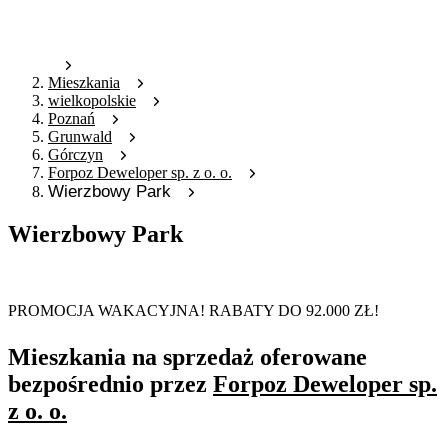
Mieszkania
wielkopolskie
Poznań
Grunwald
Górczyn
Forpoz Deweloper sp. z o. o.
Wierzbowy Park
Wierzbowy Park
Oferta nieaktywna
PROMOCJA WAKACYJNA! RABATY DO 92.000 ZŁ!
Mieszkania na sprzedaż oferowane
bezpośrednio przez
Forpoz Deweloper sp.
z o. o.