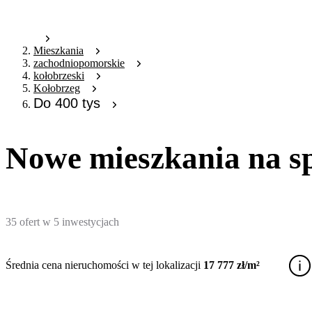
Mieszkania
zachodniopomorskie
kołobrzeski
Kołobrzeg
Do 400 tys
Nowe mieszkania na sp
35
ofert
w
5
inwestycjach
Średnia cena nieruchomości w tej lokalizacji
17 777 zł/m²