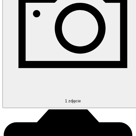
1
zdjęcie