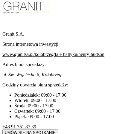
Granit S.A.
Strona internetowa inwestycji
www.granitsa.pl/kolobrzeg/fale-baltyku/henry-hudson
Adres biura sprzedaży:
ul. Św. Wojciecha 6, Kołobrzeg
Godziny otwarcia biura sprzedaży:
Poniedziałek:
09:00
-
17:00
Wtorek:
09:00
-
17:00
Środa:
09:00
-
17:00
Czwartek:
09:00
-
17:00
Piątek:
09:00
-
17:00
+48 91 351 87 39
UMÓW SIĘ NA SPOTKANIE