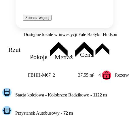
Zobacz więcej
Dostępne lokale w inwestycji Fale Bałtyku Hudson
Rzut
Cena
Pokoje
Metraż
FBHH-M67
2
37,55 m²
4
Rezerw
Stacja kolejowa -
Kołobrzeg Radzikowo
-
1122
m
Przystanek Autobusowy
-
72
m