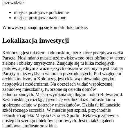
przewidział:
miejsca postojowe podziemne
miejsca postojowe naziemne
W inwestycji znajdują się komórki lokatorskie.
Lokalizacja inwestycji
Kołobrzeg jest miastem nadmorskim, przez które przepływa rzeka
Parsęta. Nosi miano miasta uzdrowiskowego oraz obfituje w tereny
zielone i obiekty turystyczne. Znajduje się tu kilka rozległych
parków, a jednym z ważniejszych obszarów zielonych jest Dolina
Parsęty o niezwykłych walorach przyrodniczych. Pod względem
architektonicznym Kołobrzeg jest ciekawą mieszanką gotyku,
neogotyku i modernizmu. Na obrzeżach widać współczesną
zabudowę mieszkalną, tworzone są osiedla domów
jednorodzinnych. Miasto wyróżnia się długim molo i Bulwarem J.
Szymańskiego rozciągającym się wzdłuż plaży. Infrastruktura
społeczna celuje w potrzeby mieszkańców. Działa tu kilkanaście
szkół różnego szczebla. W mieście jest szpital, przychodnie
lekarskie i apteki. Miejski Ośrodek Sportu i Rekreacji zapewnia
dostęp do szeregu obiektów sportowych. Jest tu także galeria
handlowa, amfiteatr oraz kina.