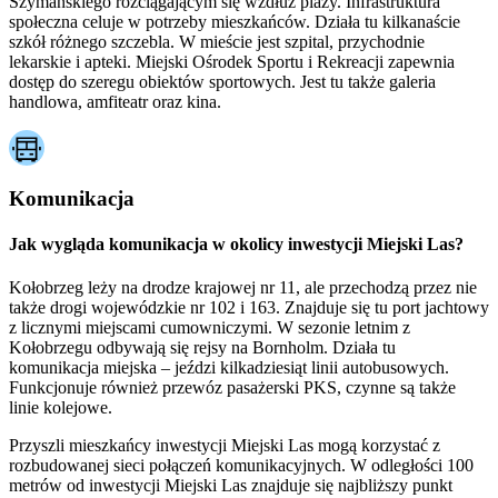
Szymańskiego rozciągającym się wzdłuż plaży. Infrastruktura
społeczna celuje w potrzeby mieszkańców. Działa tu kilkanaście
szkół różnego szczebla. W mieście jest szpital, przychodnie
lekarskie i apteki. Miejski Ośrodek Sportu i Rekreacji zapewnia
dostęp do szeregu obiektów sportowych. Jest tu także galeria
handlowa, amfiteatr oraz kina.
Komunikacja
Jak wygląda komunikacja w okolicy inwestycji Miejski Las?
Kołobrzeg leży na drodze krajowej nr 11, ale przechodzą przez nie
także drogi wojewódzkie nr 102 i 163. Znajduje się tu port jachtowy
z licznymi miejscami cumowniczymi. W sezonie letnim z
Kołobrzegu odbywają się rejsy na Bornholm. Działa tu
komunikacja miejska – jeździ kilkadziesiąt linii autobusowych.
Funkcjonuje również przewóz pasażerski PKS, czynne są także
linie kolejowe.
Przyszli mieszkańcy inwestycji Miejski Las mogą korzystać z
rozbudowanej sieci połączeń komunikacyjnych. W odległości 100
metrów od inwestycji Miejski Las znajduje się najbliższy punkt