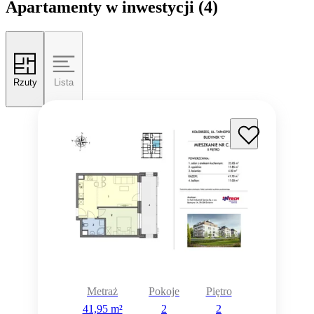
Apartamenty w inwestycji
(4)
Rzuty
Lista
Metraż
Pokoje
Piętro
41,95 m²
2
2