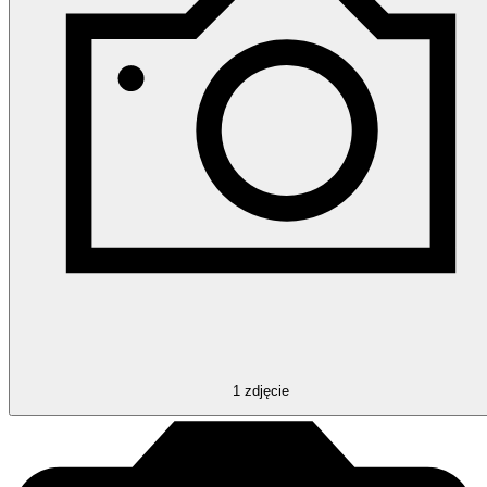
1
zdjęcie