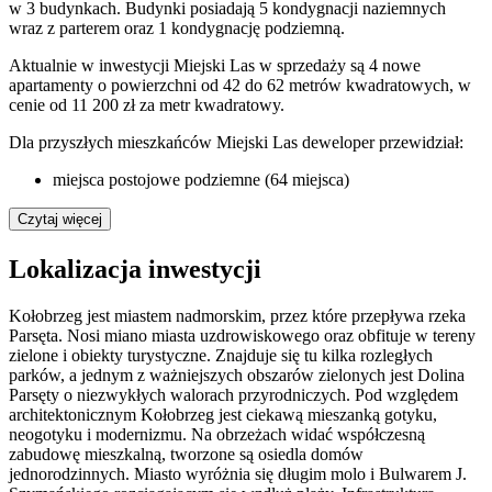
w 3 budynkach. Budynki posiadają 5 kondygnacji naziemnych
wraz z parterem oraz 1 kondygnację podziemną.
Aktualnie w inwestycji Miejski Las w sprzedaży są 4 nowe
apartamenty o powierzchni od 42 do 62 metrów kwadratowych, w
cenie od 11 200 zł za metr kwadratowy.
Dla przyszłych mieszkańców Miejski Las deweloper przewidział:
miejsca postojowe podziemne (64 miejsca)
Czytaj więcej
Lokalizacja inwestycji
Kołobrzeg jest miastem nadmorskim, przez które przepływa rzeka
Parsęta. Nosi miano miasta uzdrowiskowego oraz obfituje w tereny
zielone i obiekty turystyczne. Znajduje się tu kilka rozległych
parków, a jednym z ważniejszych obszarów zielonych jest Dolina
Parsęty o niezwykłych walorach przyrodniczych. Pod względem
architektonicznym Kołobrzeg jest ciekawą mieszanką gotyku,
neogotyku i modernizmu. Na obrzeżach widać współczesną
zabudowę mieszkalną, tworzone są osiedla domów
jednorodzinnych. Miasto wyróżnia się długim molo i Bulwarem J.