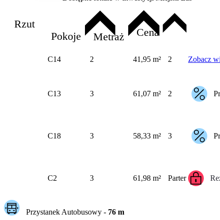
Rzut
Cena
Pokoje
Metraż
C14
2
41,95 m²
2
Zobacz wi
C13
3
61,07 m²
2
P
C18
3
58,33 m²
3
P
C2
3
61,98 m²
Parter
Re
Przystanek Autobusowy
-
76
m