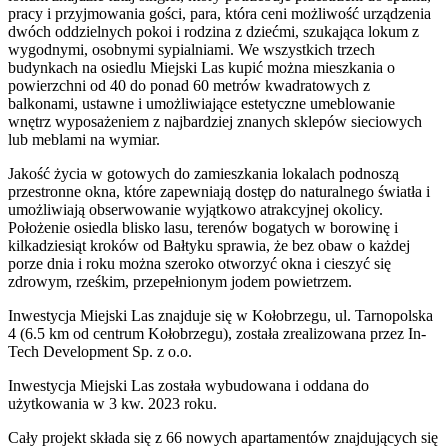
pracy i przyjmowania gości, para, która ceni możliwość urządzenia
dwóch oddzielnych pokoi i rodzina z dziećmi, szukająca lokum z
wygodnymi, osobnymi sypialniami. We wszystkich trzech
budynkach na osiedlu Miejski Las kupić można mieszkania o
powierzchni od 40 do ponad 60 metrów kwadratowych z
balkonami, ustawne i umożliwiające estetyczne umeblowanie
wnętrz wyposażeniem z najbardziej znanych sklepów sieciowych
lub meblami na wymiar.
Jakość życia w gotowych do zamieszkania lokalach podnoszą
przestronne okna, które zapewniają dostęp do naturalnego światła i
umożliwiają obserwowanie wyjątkowo atrakcyjnej okolicy.
Położenie osiedla blisko lasu, terenów bogatych w borowinę i
kilkadziesiąt kroków od Bałtyku sprawia, że bez obaw o każdej
porze dnia i roku można szeroko otworzyć okna i cieszyć się
zdrowym, rześkim, przepełnionym jodem powietrzem.
Inwestycja Miejski Las znajduje się w Kołobrzegu, ul. Tarnopolska
4 (6.5 km od centrum Kołobrzegu), została zrealizowana przez In-
Tech Development Sp. z o.o.
Inwestycja Miejski Las została wybudowana i oddana do
użytkowania w 3 kw. 2023 roku.
Cały projekt składa się z 66 nowych apartamentów znajdujących się