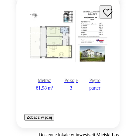
Rezerwacja
Metraż
Pokoje
Piętro
61,98 m²
3
parter
Zobacz więcej
Dostępne lokale w inwestycji Miejski Las