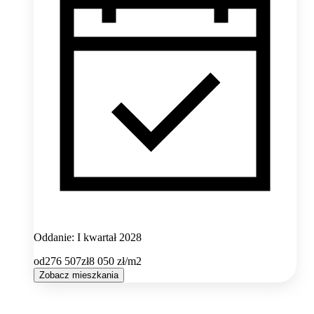
Oddanie: I kwartał 2028
od
276 507
zł
8 050
zł/m2
Zobacz mieszkania