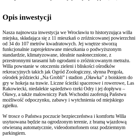
Opis inwestycji
Nasza najnowsza inwestycja we Wrocławiu to historyzująca willa
miejska, składająca się z 11 mieszkań o zróżnicowanej powierzchni
od 34 do 107 metrów kwadratowych. Jej wnętrze stworzą
funkcjonalnie zaprojektowane mieszkania o podwyższonym
standardzie, klimatyzowane, idealnie nasłonecznione, z
przestronnymi tarasami lub ogrodami o zróżnicowanym metrażu.
Willa powstanie w otoczeniu zieleni i bliskości ośrodków
rekreacyjnych takich jak Ogród Zoologiczny, słynna Pergola,
ośrodek jeździecki „Na Grobli” i stadion „Oławka” z boiskiem do
gry w hokeja na trawie. Liczne ścieżki spacerowe i rowerowe, Las
Rakowiecki, niedalekie sąsiedztwo rzeki Odry i jej dopływu –
Oławy, a także malowniczy Park Wschodni zaoferują Państwu
możliwość odpoczynku, zabawy i wytchnienia od miejskiego
zgiełku.
W trosce o Państwa poczucie bezpieczeństwa i komfortu Willa
usytuowana będzie na ogrodzonym terenie, z bramą wjazdową
otwieraną automatycznie, videodomofonem oraz podziemnym
parkingiem.