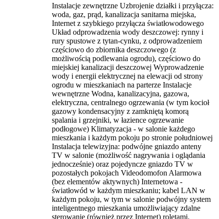
Instalacje zewnętrzne Uzbrojenie działki i przyłącza:
woda, gaz, prąd, kanalizacja sanitarna miejska,
Internet z szybkiego przyłącza światłowodowego
Układ odprowadzenia wody deszczowej: rynny i
rury spustowe z tytan-cynku, z odprowadzeniem
częściowo do zbiornika deszczowego (z
możliwością podlewania ogrodu), częściowo do
miejskiej kanalizacji deszczowej Wyprowadzenie
wody i energii elektrycznej na elewacji od strony
ogrodu w mieszkaniach na parterze Instalacje
wewnętrzne Wodna, kanalizacyjna, gazowa,
elektryczna, centralnego ogrzewania (w tym kocioł
gazowy kondensacyjny z zamkniętą komorą
spalania i grzejniki, w łazience ogrzewanie
podłogowe) Klimatyzacja - w salonie każdego
mieszkania i każdym pokoju po stronie południowej
Instalacja telewizyjna: podwójne gniazdo anteny
TV w salonie (możliwość nagrywania i oglądania
jednocześnie) oraz pojedyncze gniazdo TV w
pozostałych pokojach Videodomofon Alarmowa
(bez elementów aktywnych) Internetowa -
światłowód w każdym mieszkaniu; kabel LAN w
każdym pokoju, w tym w salonie podwójny system
inteligentnego mieszkania umożliwiający zdalne
sterowanie (również przez Internet) roletami,