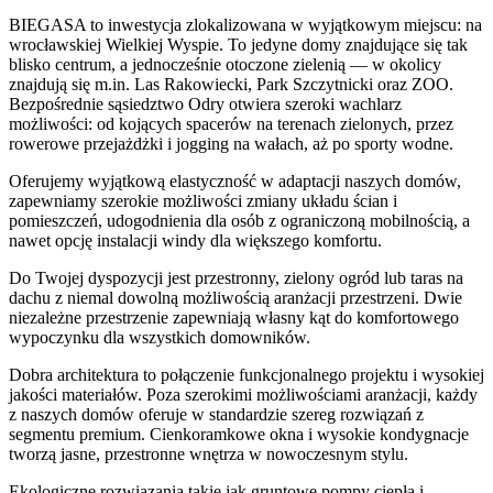
BIEGASA to inwestycja zlokalizowana w wyjątkowym miejscu: na
wrocławskiej Wielkiej Wyspie. To jedyne domy znajdujące się tak
blisko centrum, a jednocześnie otoczone zielenią — w okolicy
znajdują się m.in. Las Rakowiecki, Park Szczytnicki oraz ZOO.
Bezpośrednie sąsiedztwo Odry otwiera szeroki wachlarz
możliwości: od kojących spacerów na terenach zielonych, przez
rowerowe przejażdżki i jogging na wałach, aż po sporty wodne.
Oferujemy wyjątkową elastyczność w adaptacji naszych domów,
zapewniamy szerokie możliwości zmiany układu ścian i
pomieszczeń, udogodnienia dla osób z ograniczoną mobilnością, a
nawet opcję instalacji windy dla większego komfortu.
Do Twojej dyspozycji jest przestronny, zielony ogród lub taras na
dachu z niemal dowolną możliwością aranżacji przestrzeni. Dwie
niezależne przestrzenie zapewniają własny kąt do komfortowego
wypoczynku dla wszystkich domowników.
Dobra architektura to połączenie funkcjonalnego projektu i wysokiej
jakości materiałów. Poza szerokimi możliwościami aranżacji, każdy
z naszych domów oferuje w standardzie szereg rozwiązań z
segmentu premium. Cienkoramkowe okna i wysokie kondygnacje
tworzą jasne, przestronne wnętrza w nowoczesnym stylu.
Ekologiczne rozwiązania takie jak gruntowe pompy ciepła i