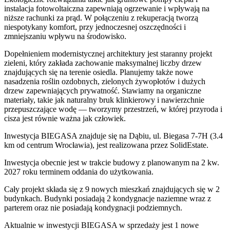
instalacja fotowoltaiczna zapewniają ogrzewanie i wpływają na
niższe rachunki za prąd. W połączeniu z rekuperacją tworzą
niespotykany komfort, przy jednoczesnej oszczędności i
zmniejszaniu wpływu na środowisko.
Dopełnieniem modernistycznej architektury jest staranny projekt
zieleni, który zakłada zachowanie maksymalnej liczby drzew
znajdujących się na terenie osiedla. Planujemy także nowe
nasadzenia roślin ozdobnych, zielonych żywopłotów i dużych
drzew zapewniających prywatność. Stawiamy na organiczne
materiały, takie jak naturalny bruk klinkierowy i nawierzchnie
przepuszczające wodę — tworzymy przestrzeń, w której przyroda i
cisza jest równie ważna jak człowiek.
Inwestycja BIEGASA znajduje się na Dąbiu, ul. Biegasa 7-7H (3.4
km od centrum Wrocławia), jest realizowana przez SolidEstate.
Inwestycja obecnie jest w trakcie budowy z planowanym na 2 kw.
2027 roku terminem oddania do użytkowania.
Cały projekt składa się z 9 nowych mieszkań znajdujących się w 2
budynkach. Budynki posiadają 2 kondygnacje naziemne wraz z
parterem oraz nie posiadają kondygnacji podziemnych.
Aktualnie w inwestycji BIEGASA w sprzedaży jest 1 nowe