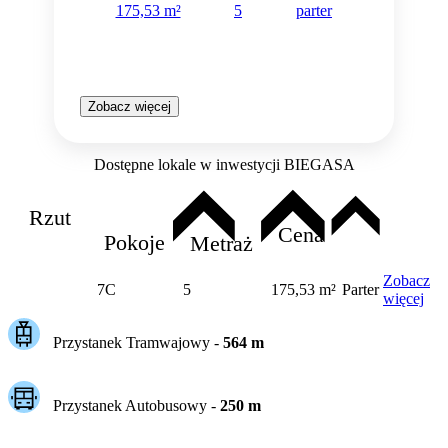
175,53 m²
5
parter
Zobacz więcej
Dostępne lokale w inwestycji BIEGASA
Rzut
Cena
Pokoje
Metraż
Zobacz
7C
5
175,53 m²
Parter
więcej
Przystanek Tramwajowy
-
564
m
Przystanek Autobusowy
-
250
m