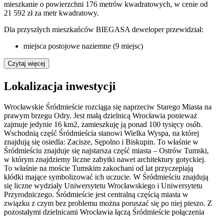
mieszkanie o powierzchni 176 metrów kwadratowych, w cenie od
21 592 zł za metr kwadratowy.
Dla przyszłych mieszkańców BIEGASA deweloper przewidział:
miejsca postojowe naziemne (9 miejsc)
Czytaj więcej
Lokalizacja inwestycji
Wrocławskie Śródmieście rozciąga się naprzeciw Starego Miasta na
prawym brzegu Odry. Jest małą dzielnicą Wrocławia ponieważ
zajmuje jedynie 16 km2, zamieszkuję ją ponad 100 tysięcy osób.
Wschodnią część Śródmieścia stanowi Wielka Wyspa, na której
znajdują się osiedla: Zacisze, Sępolno i Biskupin. To właśnie w
Śródmieściu znajduje się najstarsza część miasta – Ostrów Tumski,
w którym znajdziemy liczne zabytki nawet architektury gotyckiej.
To właśnie na moście Tumskim zakochani od lat przyczepiają
kłódki mające symbolizować ich uczucie. W Śródmieściu znajdują
się liczne wydziały Uniwersytetu Wrocławskiego i Uniwersytetu
Przyrodniczego. Śródmieście jest centralną częścią miasta w
związku z czym bez problemu można poruszać się po niej pieszo. Z
pozostałymi dzielnicami Wrocławia łączą Śródmieście połączenia